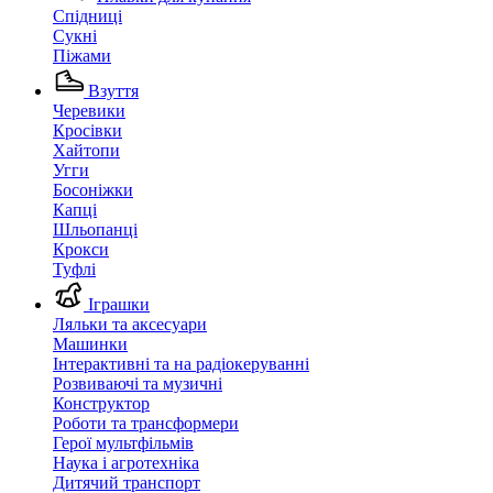
Спідниці
Сукні
Піжами
Взуття
Черевики
Кросівки
Хайтопи
Угги
Босоніжки
Капці
Шльопанці
Крокси
Туфлі
Іграшки
Ляльки та аксесуари
Машинки
Інтерактивні та на радіокеруванні
Розвиваючі та музичні
Конструктор
Роботи та трансформери
Герої мультфільмів
Наука і агротехніка
Дитячий транспорт