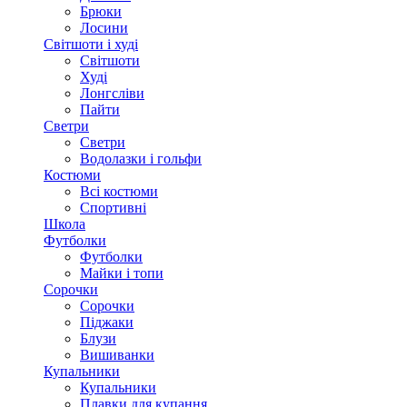
Брюки
Лосини
Світшоти і худі
Світшоти
Худі
Лонгсліви
Пайти
Светри
Светри
Водолазки і гольфи
Костюми
Всі костюми
Спортивні
Школа
Футболки
Футболки
Майки і топи
Сорочки
Сорочки
Піджаки
Блузи
Вишиванки
Купальники
Купальники
Плавки для купання