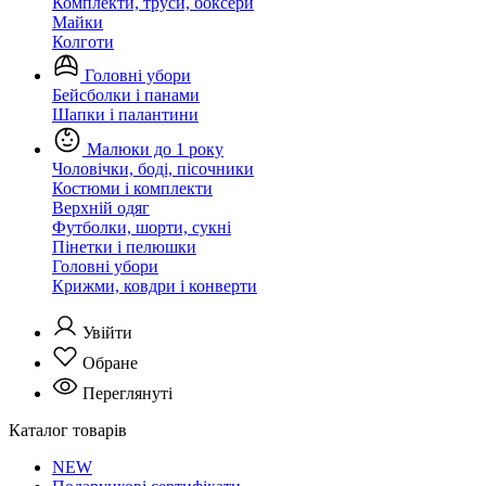
Комплекти, труси, боксери
Майки
Колготи
Головні убори
Бейсболки і панами
Шапки і палантини
Малюки до 1 року
Чоловічки, боді, пісочники
Костюми і комплекти
Верхній одяг
Футболки, шорти, сукні
Пінетки і пелюшки
Головні убори
Крижми, ковдри і конверти
Увійти
Обране
Переглянуті
Каталог товарів
NEW