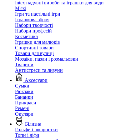
Intex надувні вироби та іграшки для води
М'які
Ігри та настільні ігри
Іграшкова зброя
Набори творчості
Набори професій
Косметика
Іграшки для малюків
Спортивні товари
Товари для вулиці
Мозаїки, пазли і розмальовки
Тварини
Антистреси та лизуни
Аксесуари
Сумки
Рюкзаки
Бананки
Прикраси
Ремені
Окуляри
Білизна
Гольфи і шкарпетки
Топи і ліфи