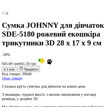
0
Сумка JOHNNY для дівчаток
SDE-5180 рожевий екошкіра
трикутники 3D 28 х 17 х 9 см
-30%
945.00 грн
661.50 грн
в 1 клік
Придбати
Код товару: 39646
Опис товару
Стильна крута сумочка для дівчаток на кожен день
З екошкіри, чудової якості, з милим ланцюжком у вигляді
ремінця, у дизайні 3D
Має форму клатча, але у певному стані розкривається більше і