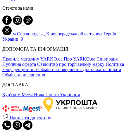
Стежте за нами
м.Світловодськ, Кіровоградська область, вул.Героїв
України, 9
ДОПОМОГА ТА ІНФОРМАЦІЯ
Правила магазину YARKO.ua
Про YARKO.ua
Співпраця
Публічна оферта
Свідоцтво про торгівельну марку
Політика
конфіденційності
Обмін на повернення
Доставка та оплата
Обмін та повернення
ДОСТАВКА
Кур'єром Meest
Нова Пошта
Укрпошта
Написати директору