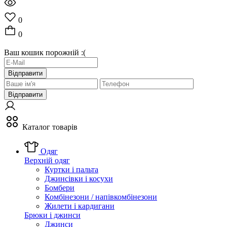
0
0
Ваш кошик порожній :(
Відправити
Відправити
Каталог товарів
Одяг
Верхній одяг
Куртки і пальта
Джинсівки і косухи
Бомбери
Комбінезони / напівкомбінезони
Жилети і кардигани
Брюки і джинси
Джинси