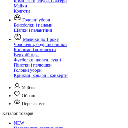
Комплекти, труси, боксери
Майки
Колготи
Головні убори
Бейсболки і панами
Шапки і палантини
Малюки до 1 року
Чоловічки, боді, пісочники
Костюми і комплекти
Верхній одяг
Футболки, шорти, сукні
Пінетки і пелюшки
Головні убори
Крижми, ковдри і конверти
Увійти
Обране
Переглянуті
Каталог товарів
NEW