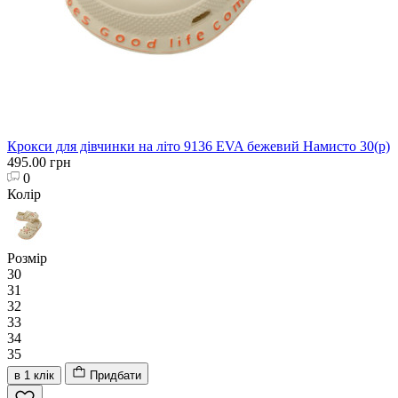
Крокси для дівчинки на літо 9136 EVA бежевий Намисто 30(р)
495.00 грн
0
Колір
Розмір
30
31
32
33
34
35
в 1 клік
Придбати