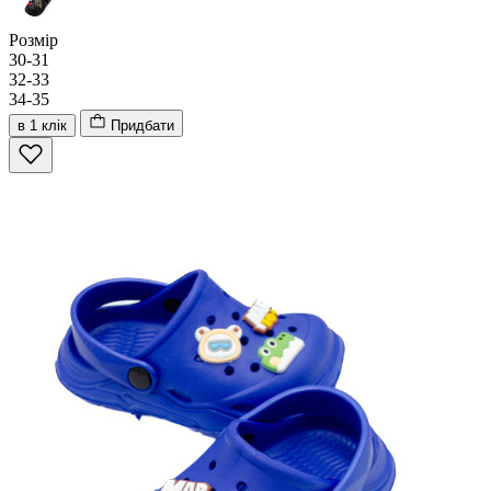
Розмір
30-31
32-33
34-35
в 1 клік
Придбати