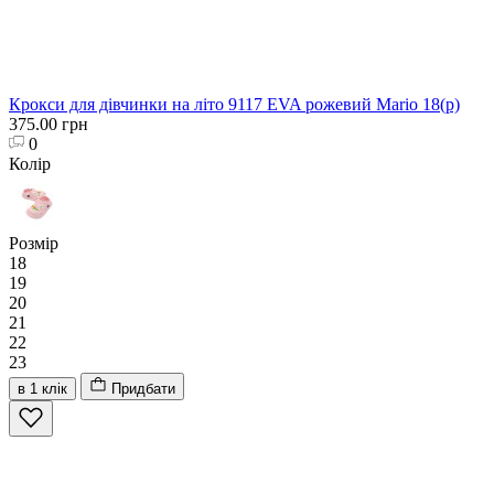
Крокси для дівчинки на літо 9117 EVA рожевий Mario 18(р)
375.00 грн
0
Колір
Розмір
18
19
20
21
22
23
в 1 клік
Придбати