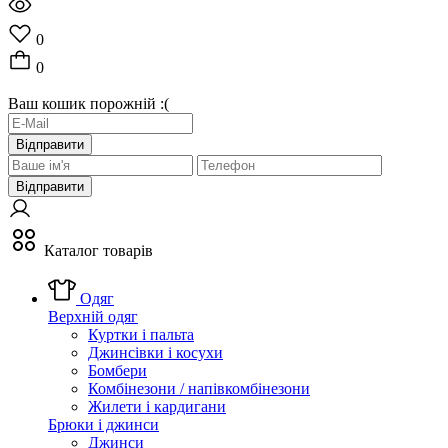
0
0
Ваш кошик порожній :(
Відправити
Відправити
Каталог товарів
Одяг
Верхній одяг
Куртки і пальта
Джинсівки і косухи
Бомбери
Комбінезони / напівкомбінезони
Жилети і кардигани
Брюки і джинси
Джинси