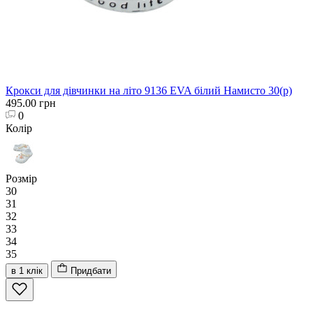
Крокси для дівчинки на літо 9136 EVA білий Намисто 30(р)
495.00 грн
0
Колір
Розмір
30
31
32
33
34
35
в 1 клік
Придбати