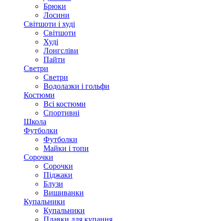
Брюки
Лосини
Світшоти і худі
Світшоти
Худі
Лонгсліви
Пайти
Светри
Светри
Водолазки і гольфи
Костюми
Всі костюми
Спортивні
Школа
Футболки
Футболки
Майки і топи
Сорочки
Сорочки
Піджаки
Блузи
Вишиванки
Купальники
Купальники
Плавки для купання