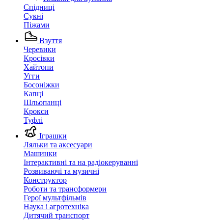
Спідниці
Сукні
Піжами
Взуття
Черевики
Кросівки
Хайтопи
Угги
Босоніжки
Капці
Шльопанці
Крокси
Туфлі
Іграшки
Ляльки та аксесуари
Машинки
Інтерактивні та на радіокеруванні
Розвиваючі та музичні
Конструктор
Роботи та трансформери
Герої мультфільмів
Наука і агротехніка
Дитячий транспорт