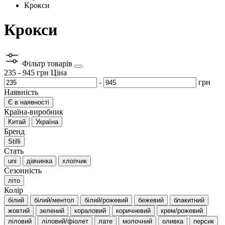
Крокси
Крокси
Фільтр товарів
235
-
945
грн
Ціна
-
грн
Наявність
Є в наявності
Країна-виробник
Китай
Україна
Бренд
Stilli
Стать
uni
дівчинка
хлопчик
Сезонність
літо
Колір
білий
білий/ментол
білий/рожевий
бежевий
блакитний
жовтий
зелений
кораловий
коричневий
крем/рожевий
ліловий
ліловий/фіолет
лате
молочний
оливка
персик