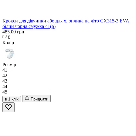
Крокси для дівчинки або для хлопчика на літо CX315-3 EVA
білий чорна смужка 41(р)
485.00 грн
0
Колір
Розмір
41
42
43
44
45
в 1 клік
Придбати