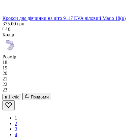
Крокси для дівчинки на літо 9117 EVA ліловий Mario 18(р)
375.00 грн
0
Колір
Розмір
18
19
20
21
22
23
в 1 клік
Придбати
1
2
3
4