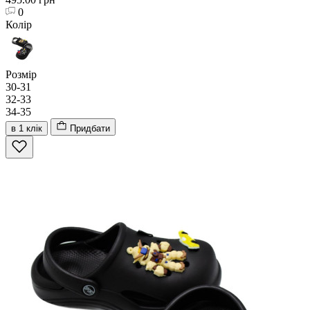
0
Колір
Розмір
30-31
32-33
34-35
в 1 клік
Придбати