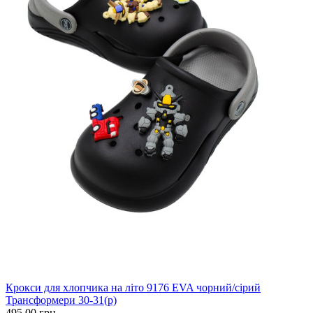
Крокси для хлопчика на літо 9176 EVA чорний/сірий
Трансформери 30-31(р)
495.00 грн