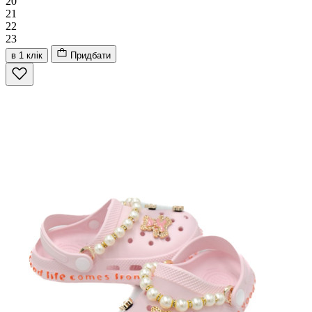
20
21
22
23
в 1 клік
Придбати