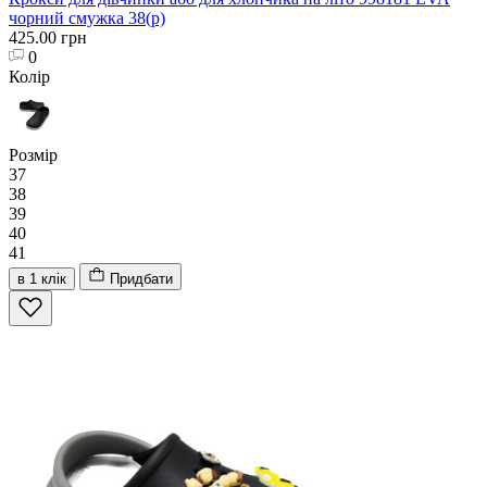
чорний смужка 38(р)
425.00 грн
0
Колір
Розмір
37
38
39
40
41
в 1 клік
Придбати