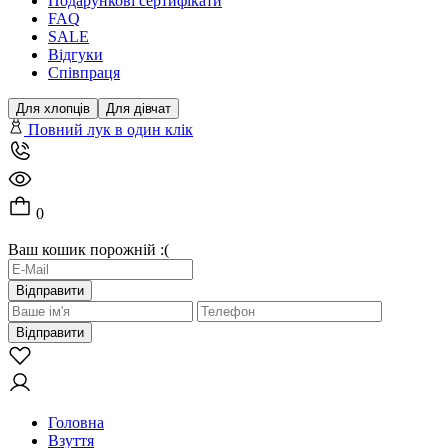
Подарункові сертифікати
FAQ
SALE
Відгуки
Співпраця
Для хлопців
Для дівчат
Повний лук в один клік
0
Ваш кошик порожній :(
Відправити
Відправити
Головна
Взуття