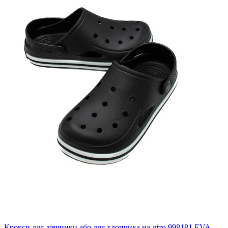
Крокси для дівчинки або для хлопчика на літо 998181 EVA