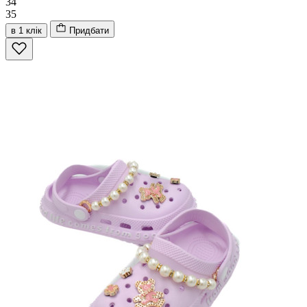
34
35
в 1 клік
Придбати