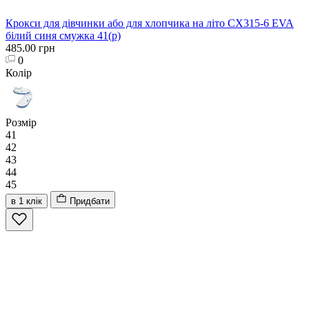
Крокси для дівчинки або для хлопчика на літо CX315-6 EVA
білий синя смужка 41(р)
485.00 грн
0
Колір
Розмір
41
42
43
44
45
в 1 клік
Придбати