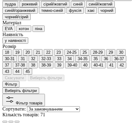
пудра
рожевий
сірий/жовтий
синій
синій/жовтий
синій/оранжевий
темно-синій
фуксія
хакі
чорний
чорний/сірий
Матеріал
EVA
котон
піна
Наявність
у наявності
Розмір
18
19
20
21
22
23
24-25
25
28-29
29
30
30-31
31
32
32-33
33
34
34-35
35
36
36-37
37
37-38
38
38-39
39
39-40
40
40-41
41
42
43
44
45
Скасувати
Виберіть фільтри
Фільтр
Виберіть фільтри
Фільтр товарів
Сортувати:
Кількість товарів: 71