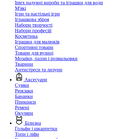
Intex надувні вироби та іграшки для води
М'які
Ігри та настільні ігри
Іграшкова зброя
Набори творчості
Набори професій
Косметика
Іграшки для малюків
Спортивні товари
Товари для вулиці
Мозаїки, пазли і розмальовки
Тварини
Антистреси та лизуни
Аксесуари
Сумки
Рюкзаки
Бананки
Прикраси
Ремені
Окуляри
Білизна
Гольфи і шкарпетки
Топи і ліфи