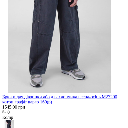
Брюки для дівчинки або для хлопчика весна-осінь M27200
котон графіт карго 160(р)
1545.00 грн
0
Колір