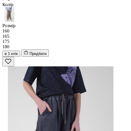
Колір
Розмір
160
165
175
180
в 1 клік
Придбати