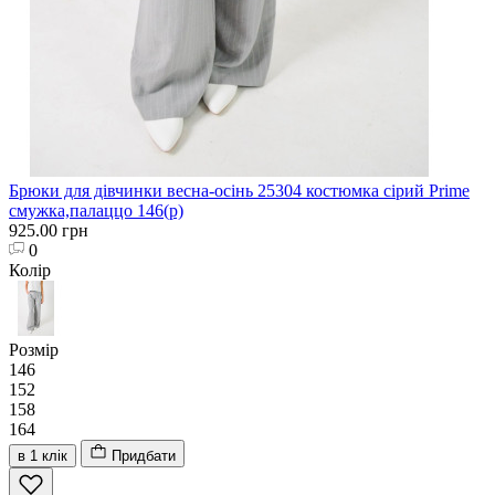
Брюки для дівчинки весна-осінь 25304 костюмка сірий Prime
смужка,палаццо 146(р)
925.00 грн
0
Колір
Розмір
146
152
158
164
в 1 клік
Придбати