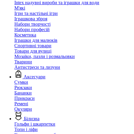
Intex надувні вироби та іграшки для води
М'які
Ігри та настільні ігри
Іграшкова зброя
Набори творчості
Набори професій
Косметика
Іграшки для малюків
Спортивні товари
Товари для вулиці
Мозаїки, пазли і розмальовки
Тварини
Антистреси та лизуни
Аксесуари
Сумки
Рюкзаки
Бананки
Прикраси
Ремені
Окуляри
Білизна
Гольфи і шкарпетки
Топи і ліфи