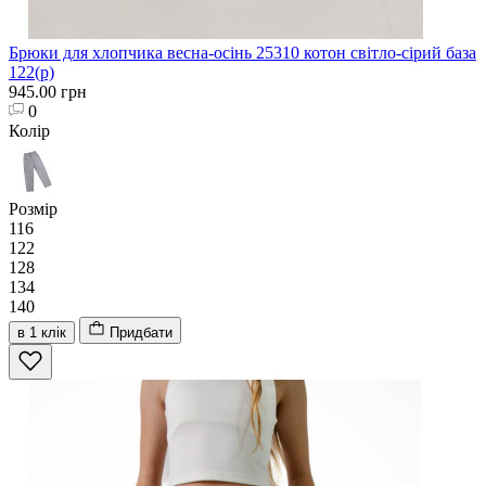
Брюки для хлопчика весна-осінь 25310 котон світло-сірий база
122(р)
945.00 грн
0
Колір
Розмір
116
122
128
134
140
в 1 клік
Придбати