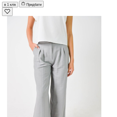
в 1 клік
Придбати