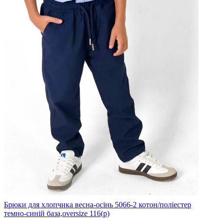
Брюки для хлопчика весна-осінь 5066-2 котон/поліестер
темно-синій база,oversize 116(р)