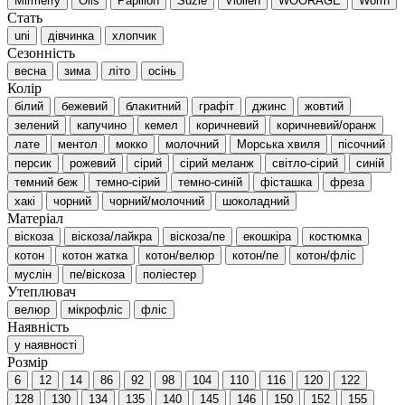
Mirmerry
Olis
Papillon
Suzie
Viollen
WOORAGE
Worrn
Стать
uni
дівчинка
хлопчик
Сезонність
весна
зима
літо
осінь
Колір
білий
бежевий
блакитний
графіт
джинс
жовтий
зелений
капучино
кемел
коричневий
коричневий/оранж
лате
ментол
мокко
молочний
Морська хвиля
пісочний
персик
рожевий
сірий
сірий меланж
світло-сірий
синій
темний беж
темно-сірий
темно-синій
фісташка
фреза
хакі
чорний
чорний/молочний
шоколадний
Матеріал
віскоза
віскоза/лайкра
віскоза/пе
екошкіра
костюмка
котон
котон жатка
котон/велюр
котон/пе
котон/фліс
муслін
пе/віскоза
поліестер
Утеплювач
велюр
мікрофліс
фліс
Наявність
у наявності
Розмір
6
12
14
86
92
98
104
110
116
120
122
128
130
134
135
140
145
146
150
152
155