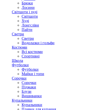
Брюки
Лосини
Світшоти і худі
Світшоти
Худі
Лонгсліви
Пайти
Светри
Светри
Водолазки і гольфи
Костюми
Всі костюми
Спортивні
Школа
Футболки
Футболки
Майки і топи
Сорочки
Сорочки
Піджаки
Блузи
Вишиванки
Купальники
Купальники
Плавки для купання