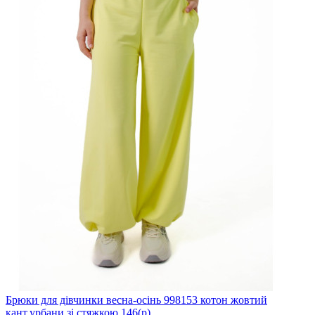
Брюки для дівчинки весна-осінь 998153 котон жовтий
кант,урбани зі стяжкою 146(р)