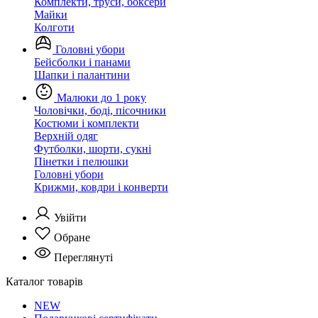
Комплекти, труси, боксери
Майки
Колготи
Головні убори
Бейсболки і панами
Шапки і палантини
Малюки до 1 року
Чоловічки, боді, пісочники
Костюми і комплекти
Верхній одяг
Футболки, шорти, сукні
Пінетки і пелюшки
Головні убори
Крижми, ковдри і конверти
Увійти
Обране
Переглянуті
Каталог товарів
NEW