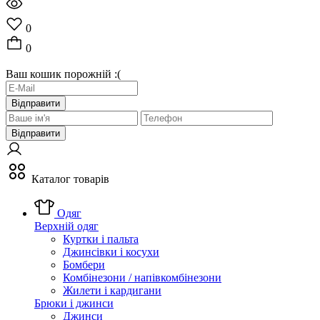
0
0
Ваш кошик порожній :(
Відправити
Відправити
Каталог товарів
Одяг
Верхній одяг
Куртки і пальта
Джинсівки і косухи
Бомбери
Комбінезони / напівкомбінезони
Жилети і кардигани
Брюки і джинси
Джинси