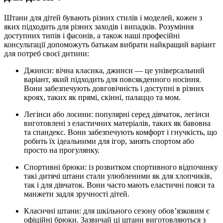
Штани для дітей бувають різних стилів і моделей, кожен з
яких підходить для різних заходів і випадків. Розуміння
доступних типів і фасонів, а також наші професійні
консультації допоможуть батькам вибрати найкращий варіант
для потреб своєї дитини:
Джинси: вічна класика, джинси — це універсальний
варіант, який підходить для повсякденного носіння.
Вони забезпечують довговічність і доступні в різних
кроях, таких як прямі, скінні, палаццо та мом.
Легінси або лосини: популярні серед дівчаток, легінси
виготовлені з еластичних матеріалів, таких як бавовна
та спандекс. Вони забезпечують комфорт і гнучкість, що
робить їх ідеальними для ігор, занять спортом або
просто на прогулянку.
Спортивні брюки: із розвитком спортивного відпочинку
такі дитячі штани стали улюбленими як для хлопчиків,
так і для дівчаток. Вони часто мають еластичні пояси та
манжети задля зручності дітей.
Класичні штани: для шкільного сезону обов’язковим є
офіційні брюки. Зазвичай ці штани виготовляються з