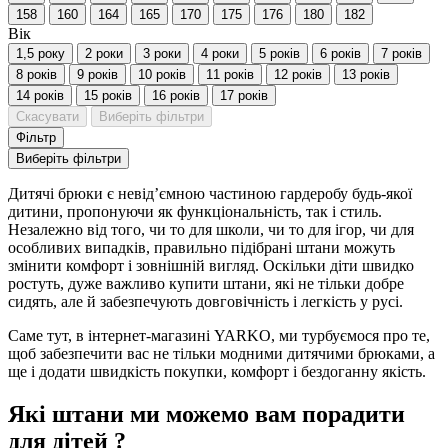
158
160
164
165
170
175
176
180
182
Вік
1,5 року
2 роки
3 роки
4 роки
5 років
6 років
7 років
8 років
9 років
10 років
11 років
12 років
13 років
14 років
15 років
16 років
17 років
Скасувати
Виберіть фільтри
Фільтр
Виберіть фільтри
Дитячі брюки є невід’ємною частиною гардеробу будь-якої
дитини, пропонуючи як функціональність, так і стиль.
Незалежно від того, чи то для школи, чи то для ігор, чи для
особливих випадків, правильно підібрані штани можуть
змінити комфорт і зовнішній вигляд. Оскільки діти швидко
ростуть, дуже важливо купити штани, які не тільки добре
сидять, але й забезпечують довговічність і легкість у русі.
Саме тут, в інтернет-магазині YARKO, ми турбуємося про те,
щоб забезпечити вас не тільки модними дитячими брюками, а
ще і додати швидкість покупки, комфорт і бездоганну якість.
Які штани ми можемо вам порадити
для дітей ?