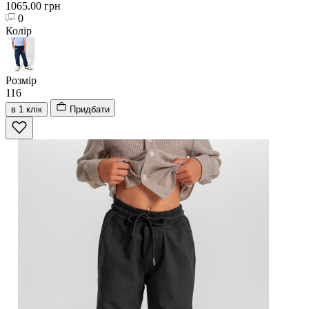
1065.00 грн
0
Колір
Розмір
116
в 1 клік
Придбати