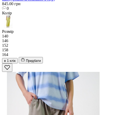
845.00 грн
0
Колір
Розмір
140
146
152
158
164
в 1 клік
Придбати