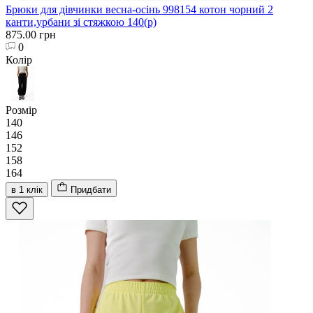
Брюки для дівчинки весна-осінь 998154 котон чорний 2
канти,урбани зі стяжкою 140(р)
875.00 грн
0
Колір
Розмір
140
146
152
158
164
в 1 клік
Придбати