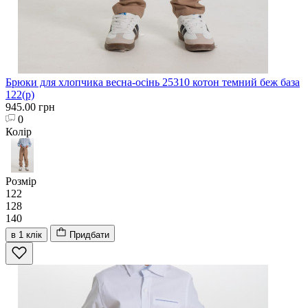
Брюки для хлопчика весна-осінь 25310 котон темний беж база
122(р)
945.00 грн
0
Колір
Розмір
122
128
140
в 1 клік
Придбати