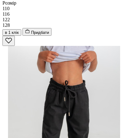
Розмір
110
116
122
128
в 1 клік
Придбати