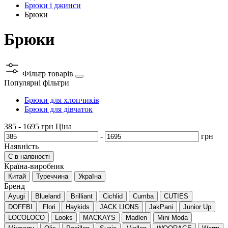
Брюки і джинси
Брюки
Брюки
Фільтр товарів
Популярні фільтри
Брюки для хлопчиків
Брюки для дівчаток
385
-
1695
грн
Ціна
-
грн
Наявність
Є в наявності
Країна-виробник
Китай
Туреччина
Україна
Бренд
Ayugi
Blueland
Brilliant
Cichlid
Cumba
CUTIES
DOFFBI
Flori
Haykids
JACK LIONS
JakPani
Junior Up
LOCOLOCO
Looks
MACKAYS
Madlen
Mini Moda