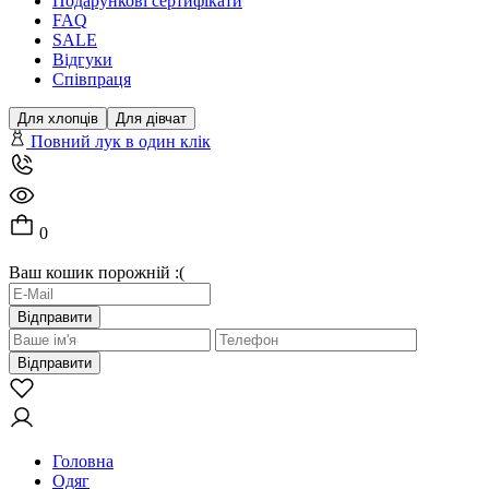
Подарункові сертифікати
FAQ
SALE
Відгуки
Співпраця
Для хлопців
Для дівчат
Повний лук в один клік
0
Ваш кошик порожній :(
Відправити
Відправити
Головна
Одяг