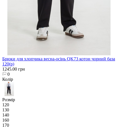
Брюки для хлопчика весна-осінь QK73 котон чорний база
120(р)
1245.00 грн
0
Колір
Розмір
120
130
140
160
170