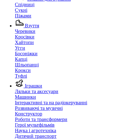
Спідниці
Сукні
Піжами
Взуття
Черевики
Кросівки
Хайтопи
Угги
Босоніжки
Капці
Шльопанці
Крокси
Туфлі
Іграшки
Ляльки та аксесуари
Машинки
Інтерактивні та на радіокеруванні
Розвиваючі та музичні
Конструктор
Роботи та трансформери
Герої мультфільмів
Наука і агротехніка
Дитячий транспорт