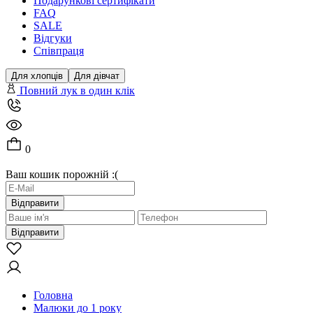
Подарункові сертифікати
FAQ
SALE
Відгуки
Співпраця
Для хлопців
Для дівчат
Повний лук в один клік
0
Ваш кошик порожній :(
Відправити
Відправити
Головна
Малюки до 1 року