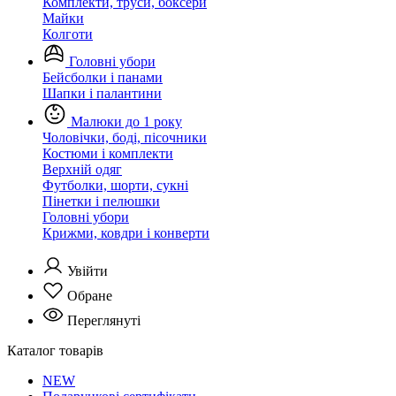
Комплекти, труси, боксери
Майки
Колготи
Головні убори
Бейсболки і панами
Шапки і палантини
Малюки до 1 року
Чоловічки, боді, пісочники
Костюми і комплекти
Верхній одяг
Футболки, шорти, сукні
Пінетки і пелюшки
Головні убори
Крижми, ковдри і конверти
Увійти
Обране
Переглянуті
Каталог товарів
NEW