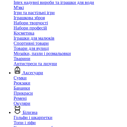
Intex надувні вироби та іграшки для води
М'які
Ігри та настільні ігри
Іграшкова зброя
Набори творчості
Набори професій
Косметика
Іграшки для малюків
Спортивні товари
Товари для вулиці
Мозаїки, пазли і розмальовки
Тварини
Антистреси та лизуни
Аксесуари
Сумки
Рюкзаки
Бананки
Прикраси
Ремені
Окуляри
Білизна
Гольфи і шкарпетки
Топи і ліфи