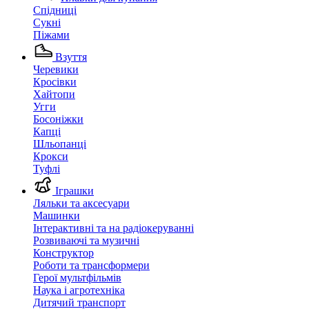
Спідниці
Сукні
Піжами
Взуття
Черевики
Кросівки
Хайтопи
Угги
Босоніжки
Капці
Шльопанці
Крокси
Туфлі
Іграшки
Ляльки та аксесуари
Машинки
Інтерактивні та на радіокеруванні
Розвиваючі та музичні
Конструктор
Роботи та трансформери
Герої мультфільмів
Наука і агротехніка
Дитячий транспорт