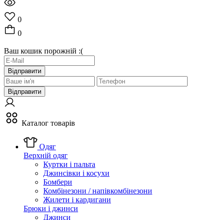
0
0
Ваш кошик порожній :(
Відправити
Відправити
Каталог товарів
Одяг
Верхній одяг
Куртки і пальта
Джинсівки і косухи
Бомбери
Комбінезони / напівкомбінезони
Жилети і кардигани
Брюки і джинси
Джинси