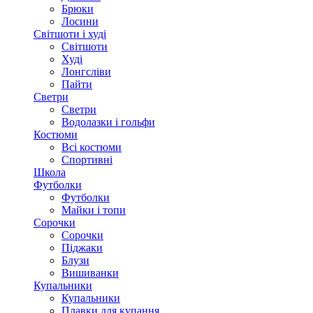
Брюки
Лосини
Світшоти і худі
Світшоти
Худі
Лонгсліви
Пайти
Светри
Светри
Водолазки і гольфи
Костюми
Всі костюми
Спортивні
Школа
Футболки
Футболки
Майки і топи
Сорочки
Сорочки
Піджаки
Блузи
Вишиванки
Купальники
Купальники
Плавки для купання