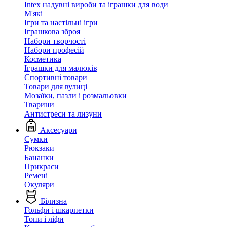
Intex надувні вироби та іграшки для води
М'які
Ігри та настільні ігри
Іграшкова зброя
Набори творчості
Набори професій
Косметика
Іграшки для малюків
Спортивні товари
Товари для вулиці
Мозаїки, пазли і розмальовки
Тварини
Антистреси та лизуни
Аксесуари
Сумки
Рюкзаки
Бананки
Прикраси
Ремені
Окуляри
Білизна
Гольфи і шкарпетки
Топи і ліфи