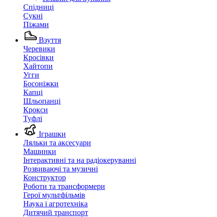
Спідниці
Сукні
Піжами
Взуття
Черевики
Кросівки
Хайтопи
Угги
Босоніжки
Капці
Шльопанці
Крокси
Туфлі
Іграшки
Ляльки та аксесуари
Машинки
Інтерактивні та на радіокеруванні
Розвиваючі та музичні
Конструктор
Роботи та трансформери
Герої мультфільмів
Наука і агротехніка
Дитячий транспорт