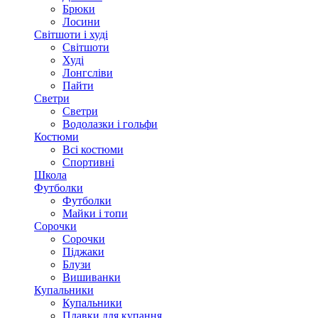
Брюки
Лосини
Світшоти і худі
Світшоти
Худі
Лонгсліви
Пайти
Светри
Светри
Водолазки і гольфи
Костюми
Всі костюми
Спортивні
Школа
Футболки
Футболки
Майки і топи
Сорочки
Сорочки
Піджаки
Блузи
Вишиванки
Купальники
Купальники
Плавки для купання