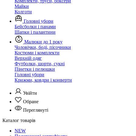
Комплекти, труси, боксери
Майки
Колготи
Головні убори
Бейсболки і панами
Шапки і палантини
Малюки до 1 року
Чоловічки, боді, пісочники
Костюми і комплекти
Верхній одяг
Футболки, шорти, сукні
Пінетки і пелюшки
Головні убори
Крижми, ковдри і конверти
Увійти
Обране
Переглянуті
Каталог товарів
NEW