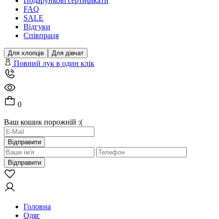
Подарункові сертифікати
FAQ
SALE
Відгуки
Співпраця
Для хлопців
Для дівчат
Повний лук в один клік
0
Ваш кошик порожній :(
Відправити
Відправити
Головна
Одяг