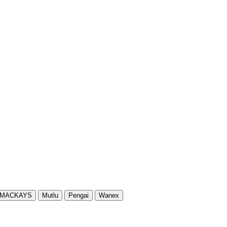
MACKAYS
Mutlu
Pengai
Wanex