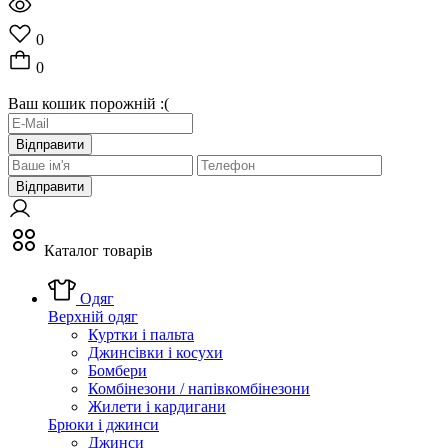
0
0
Ваш кошик порожній :(
Відправити
Відправити
Каталог товарів
Одяг
Верхній одяг
Куртки і пальта
Джинсівки і косухи
Бомбери
Комбінезони / напівкомбінезони
Жилети і кардигани
Брюки і джинси
Джинси