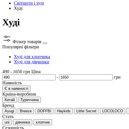
Світшоти і худі
Худі
Худі
Фільтр товарів
Популярні фільтри
Худі для хлопчика
Худі для дівчинки
490
-
1650
грн
Ціна
-
грн
Наявність
Є в наявності
Країна-виробник
Китай
Туреччина
Бренд
Ayugi
Breeze
DOFFBI
Haykids
Little Secret
LOCOLOCO
Стать
uni
дівчинка
хлопчик
Сезонність