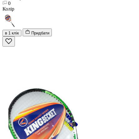
0
Колір
в 1 клік
Придбати