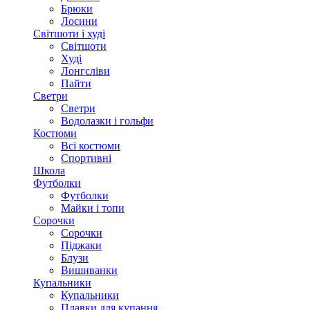
Брюки
Лосини
Світшоти і худі
Світшоти
Худі
Лонгсліви
Пайти
Светри
Светри
Водолазки і гольфи
Костюми
Всі костюми
Спортивні
Школа
Футболки
Футболки
Майки і топи
Сорочки
Сорочки
Піджаки
Блузи
Вишиванки
Купальники
Купальники
Плавки для купання