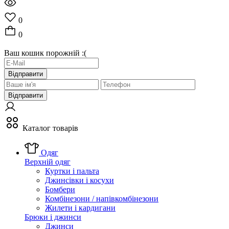
0
0
Ваш кошик порожній :(
Відправити
Відправити
Каталог товарів
Одяг
Верхній одяг
Куртки і пальта
Джинсівки і косухи
Бомбери
Комбінезони / напівкомбінезони
Жилети і кардигани
Брюки і джинси
Джинси