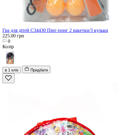
Гра для дітей C34430 Пінг-понг 2 ракетки/3 кульки
225.00 грн
0
Колір
в 1 клік
Придбати