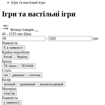
Ігри та настільні ігри
Ігри та настільні ігри
Фільтр товарів
45
-
1525
грн
Ціна
-
грн
Наявність
Є в наявності
Країна-виробник
Китай
Україна
Бренд
TK Union
ТЕХНОК
Стать
uni
дівчинка
хлопчик
Колір
зелений
оранжевий
різнокольоровий
Матеріал
пластик
Наявність
у наявності