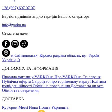
+38 (097) 697 07 07
Вартість дзвінків згідно тарифів Вашого оператора
info@yarko.ua
Стежте за нами
м.Світловодськ, Кіровоградська область, вул.Героїв
України, 9
ДОПОМОГА ТА ІНФОРМАЦІЯ
Правила магазину YARKO.ua
Про YARKO.ua
Співпраця
Публічна оферта
Свідоцтво про торгівельну марку
Політика
конфіденційності
Обмін на повернення
Доставка та оплата
Обмін та повернення
ДОСТАВКА
Кур'єром Meest
Нова Пошта
Укрпошта