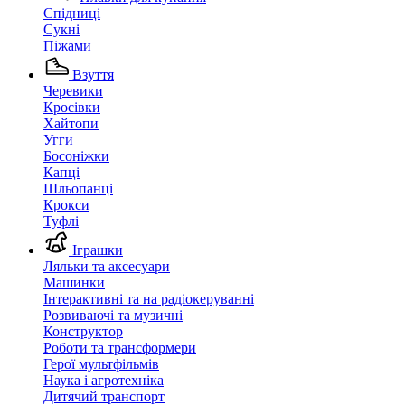
Спідниці
Сукні
Піжами
Взуття
Черевики
Кросівки
Хайтопи
Угги
Босоніжки
Капці
Шльопанці
Крокси
Туфлі
Іграшки
Ляльки та аксесуари
Машинки
Інтерактивні та на радіокеруванні
Розвиваючі та музичні
Конструктор
Роботи та трансформери
Герої мультфільмів
Наука і агротехніка
Дитячий транспорт