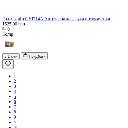
Гра для дітей SJ714A Автотренажер звук/світло/музика
1525.00 грн
0
Колір
в 1 клік
Придбати
1
2
3
4
5
6
7
8
9
>
>|