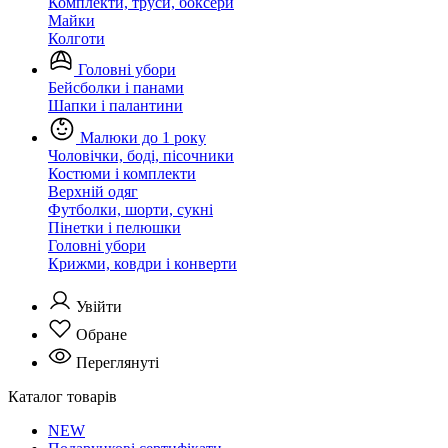
Комплекти, труси, боксери
Майки
Колготи
Головні убори
Бейсболки і панами
Шапки і палантини
Малюки до 1 року
Чоловічки, боді, пісочники
Костюми і комплекти
Верхній одяг
Футболки, шорти, сукні
Пінетки і пелюшки
Головні убори
Крижми, ковдри і конверти
Увійти
Обране
Переглянуті
Каталог товарів
NEW