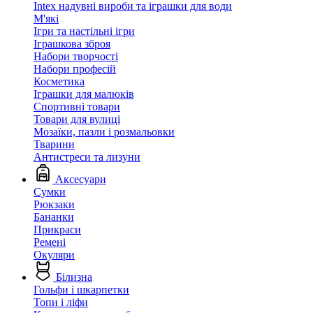
Intex надувні вироби та іграшки для води
М'які
Ігри та настільні ігри
Іграшкова зброя
Набори творчості
Набори професій
Косметика
Іграшки для малюків
Спортивні товари
Товари для вулиці
Мозаїки, пазли і розмальовки
Тварини
Антистреси та лизуни
Аксесуари
Сумки
Рюкзаки
Бананки
Прикраси
Ремені
Окуляри
Білизна
Гольфи і шкарпетки
Топи і ліфи