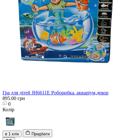
Гра для дітей JH6611E Роборибка. акваріум,декор
895.00 грн
0
Колір
в 1 клік
Придбати