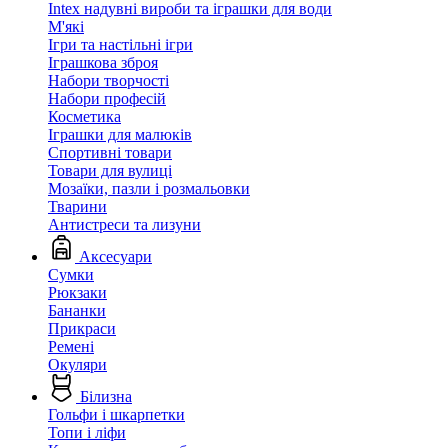
Intex надувні вироби та іграшки для води
М'які
Ігри та настільні ігри
Іграшкова зброя
Набори творчості
Набори професій
Косметика
Іграшки для малюків
Спортивні товари
Товари для вулиці
Мозаїки, пазли і розмальовки
Тварини
Антистреси та лизуни
Аксесуари
Сумки
Рюкзаки
Бананки
Прикраси
Ремені
Окуляри
Білизна
Гольфи і шкарпетки
Топи і ліфи