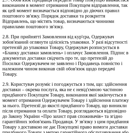
виконаним в момент отримання Покупцем відправлення, так
як цей момент визначається відповідно до діючих правил
поштового зв'язку. Порядок доставки та розкриття
Відправлень, що містять товар, визначаються чинними
правилами поштового зв'язку.
2.8. При прийнятті Замовлення від кур'єра, Одержувач
зобов'язаний оглянути цілісність упаковки. У разі відсутності
претензій до упаковки Товару, Одержувач розписується в
«Бланку доставки замовлень» і оплачує Замовлення. Підпис в
документах доставки свідчить про те, що претензій до
Посилки Одержувачем не заявлено і Продавець повністю і
належним чином виконав свій обов'язок щодо передачі
Товару.
2.9. Користувач розуміє і погоджується з тим, що: здійснення
доставки – окрема послуга, яка не є невід'ємною частиною
придбаного Покупцем Товару, виконання якої закінчується в
момент отримання Одержувачем Товару і здійснення платежу
за нього. Претензії до якості придбаного Товару, що виникли
після отримання та оплати Товару, розглядаються відповідно
до Закону України «Про захист прав споживачів» та згідно
гарантійних зобов'язань Продавця. У зв'язку з цим придбання
Товару з доставкою не дає Покупцеві право вимоги доставки
придбаного Товару з метою гарантійного обслуговування або