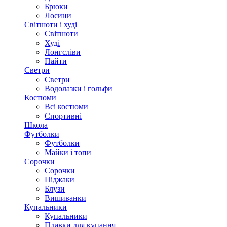
Брюки
Лосини
Світшоти і худі
Світшоти
Худі
Лонгсліви
Пайти
Светри
Светри
Водолазки і гольфи
Костюми
Всі костюми
Спортивні
Школа
Футболки
Футболки
Майки і топи
Сорочки
Сорочки
Піджаки
Блузи
Вишиванки
Купальники
Купальники
Плавки для купання