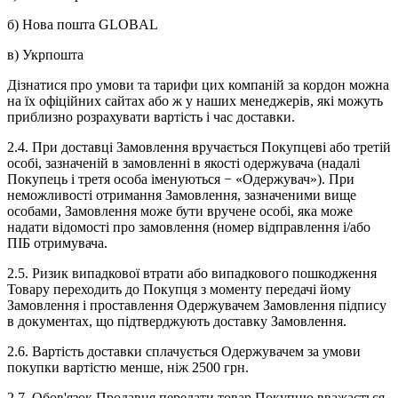
б) Нова пошта GLOBAL
в) Укрпошта
Дізнатися про умови та тарифи цих компаній за кордон можна
на їх офіційних сайтах або ж у наших менеджерів, які можуть
приблизно розрахувати вартість і час доставки.
2.4. При доставці Замовлення вручається Покупцеві або третій
особі, зазначеній в замовленні в якості одержувача (надалі
Покупець і третя особа іменуються − «Одержувач»).
При
неможливості отримання Замовлення, зазначеними вище
особами, Замовлення може бути вручене особі, яка може
надати відомості про замовлення (номер відправлення і/або
ПІБ отримувача.
2.5. Ризик випадкової втрати або випадкового пошкодження
Товару переходить до Покупця з моменту передачі йому
Замовлення і проставлення Одержувачем Замовлення підпису
в документах, що підтверджують доставку Замовлення.
2.6. Вартість доставки сплачується Одержувачем за умови
покупки вартістю менше, ніж 2500 грн.
2.7. Обов'язок Продавця передати товар Покупцю вважається