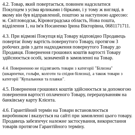
4.2. Товар, який повертається, повинен надсилатися
Покупцем з усіма ярликами і бірками, і у тому ж вигляді, в
якому він був відправлений, поштою за наступною адресою:
м. Світловодськ, Кіровоградська область, Нова пошта,
відділення 1, на ім'я Носаненко Ірина Вікторівна, 0681171711.
4.3. При відмові Покупця від Товару відповідно Продавець
повертає йому вартість повернутого Товару, протягом 3
робочих днів з дати надходження повернутого Товару до
Продавця. Повернення грошових коштів вартості Товару
здійснюється особі, зазначеній в замовленні на Товар.
4.4. Поверненню не підлягають товари з категорії "Білизна"
(шкарпетки, гольфи, колготи та спідня білизна), а також товари з
категорії "Купальники та плавки".
4.5. Повернення грошових коштів здійснюється за допомогою
повернення вартості оплаченого Товару, перерахуванням на
банківську карту Клієнта.
4.6. Гарантійний термін на Товари встановлюється
виробником і вказується на сайті при замовленні цього товару.
Продавець забезпечує належне застосування, використання
товарів протягом Гарантійного терміну.