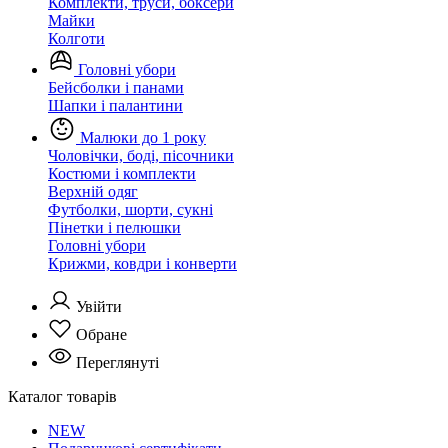
Комплекти, труси, боксери
Майки
Колготи
Головні убори
Бейсболки і панами
Шапки і палантини
Малюки до 1 року
Чоловічки, боді, пісочники
Костюми і комплекти
Верхній одяг
Футболки, шорти, сукні
Пінетки і пелюшки
Головні убори
Крижми, ковдри і конверти
Увійти
Обране
Переглянуті
Каталог товарів
NEW