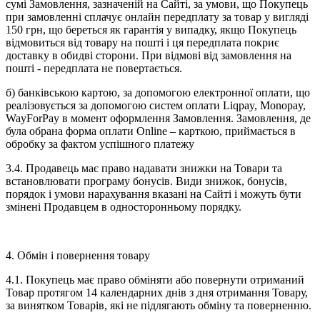
сумі Замовлення, зазначеній на Сайті, за умови, що Покупець
при замовленні сплачує онлайн передплату за товар у вигляді
150 грн, що береться як гарантія у випадку, якщо Покупець
відмовиться від товару на пошті і ця передплата покриє
доставку в обидві сторони. При відмові від замовлення на
пошті - передплата не повертається.
б) банківською картою, за допомогою електронної оплати, що
реалізовується за допомогою систем оплати Liqpay, Monopay,
WayForPay в момент оформлення Замовлення. Замовлення, де
була обрана форма оплати Online – карткою, приймається в
обробку за фактом успішного платежу
3.4. Продавець має право надавати знижки на Товари та
встановлювати програму бонусів. Види знижок, бонусів,
порядок і умови нарахування вказані на Сайті і можуть бути
змінені Продавцем в односторонньому порядку.
4. Обмін і повернення товару
4.1. Покупець має право обміняти або повернути отриманий
Товар протягом 14 календарних днів з дня отримання Товару,
за винятком Товарів, які не підлягають обміну та поверненню.