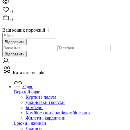
0
0
Ваш кошик порожній :(
Відправити
Відправити
Каталог товарів
Одяг
Верхній одяг
Куртки і пальта
Джинсівки і косухи
Бомбери
Комбінезони / напівкомбінезони
Жилети і кардигани
Брюки і джинси
Джинси