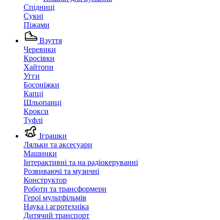
Спідниці
Сукні
Піжами
Взуття
Черевики
Кросівки
Хайтопи
Угги
Босоніжки
Капці
Шльопанці
Крокси
Туфлі
Іграшки
Ляльки та аксесуари
Машинки
Інтерактивні та на радіокеруванні
Розвиваючі та музичні
Конструктор
Роботи та трансформери
Герої мультфільмів
Наука і агротехніка
Дитячий транспорт