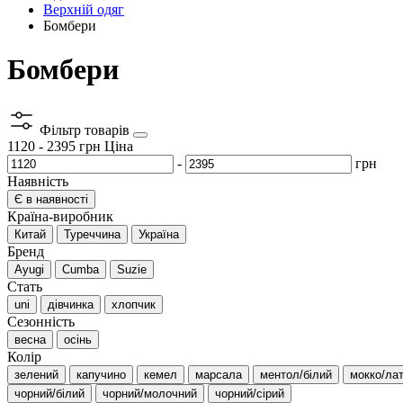
Верхній одяг
Бомбери
Бомбери
Фільтр товарів
1120
-
2395
грн
Ціна
-
грн
Наявність
Є в наявності
Країна-виробник
Китай
Туреччина
Україна
Бренд
Ayugi
Cumba
Suzie
Стать
uni
дівчинка
хлопчик
Сезонність
весна
осінь
Колір
зелений
капучино
кемел
марсала
ментол/білий
мокко/ла
чорний/білий
чорний/молочний
чорний/сірий