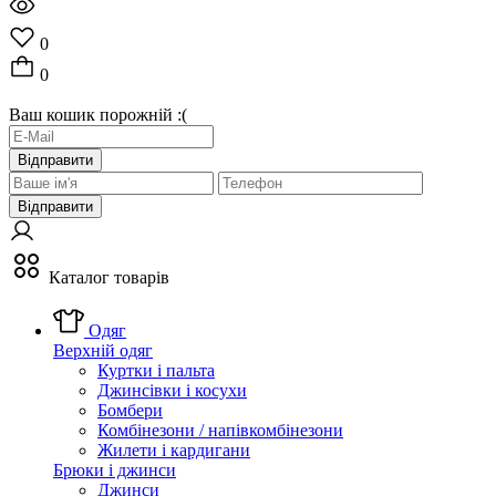
0
0
Ваш кошик порожній :(
Відправити
Відправити
Каталог товарів
Одяг
Верхній одяг
Куртки і пальта
Джинсівки і косухи
Бомбери
Комбінезони / напівкомбінезони
Жилети і кардигани
Брюки і джинси
Джинси