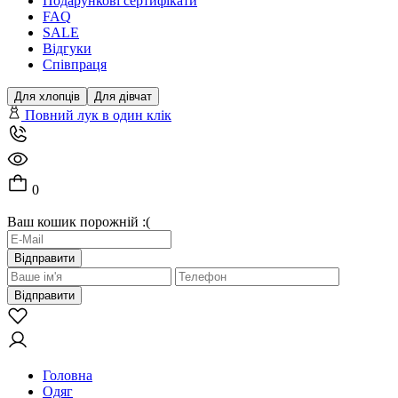
Подарункові сертифікати
FAQ
SALE
Відгуки
Співпраця
Для хлопців
Для дівчат
Повний лук в один клік
0
Ваш кошик порожній :(
Відправити
Відправити
Головна
Одяг