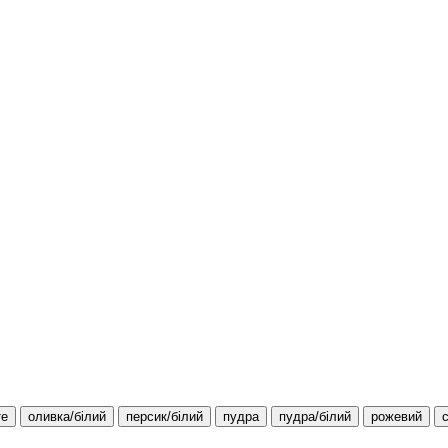
те
оливка/білий
персик/білий
пудра
пудра/білий
рожевий