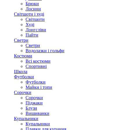
Брюки
Лосини
Світшоти і худі
Світшоти
Худі
Лонгсліви
Пайти
Светри
Светри
Водолазки і гольфи
Костюми
Всі костюми
Спортивні
Школа
Футболки
Футболки
Майки і топи
Сорочки
Сорочки
Піджаки
Блузи
Вишиванки
Купальники
Купальники
Плавки для купання