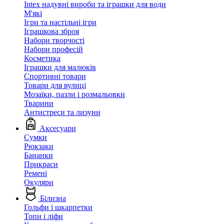
Intex надувні вироби та іграшки для води
М'які
Ігри та настільні ігри
Іграшкова зброя
Набори творчості
Набори професій
Косметика
Іграшки для малюків
Спортивні товари
Товари для вулиці
Мозаїки, пазли і розмальовки
Тварини
Антистреси та лизуни
Аксесуари
Сумки
Рюкзаки
Бананки
Прикраси
Ремені
Окуляри
Білизна
Гольфи і шкарпетки
Топи і ліфи