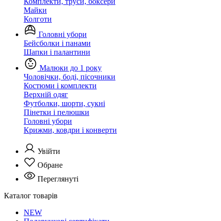
Комплекти, труси, боксери
Майки
Колготи
Головні убори
Бейсболки і панами
Шапки і палантини
Малюки до 1 року
Чоловічки, боді, пісочники
Костюми і комплекти
Верхній одяг
Футболки, шорти, сукні
Пінетки і пелюшки
Головні убори
Крижми, ковдри і конверти
Увійти
Обране
Переглянуті
Каталог товарів
NEW