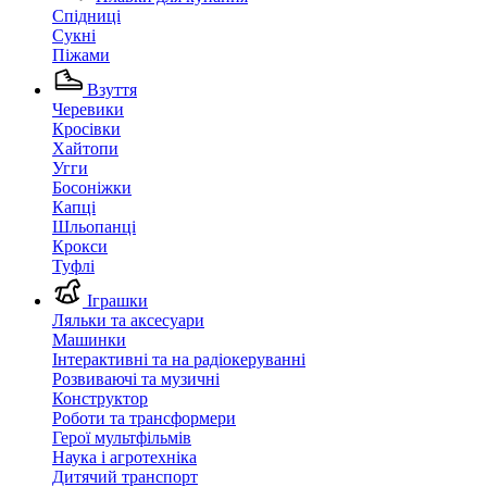
Спідниці
Сукні
Піжами
Взуття
Черевики
Кросівки
Хайтопи
Угги
Босоніжки
Капці
Шльопанці
Крокси
Туфлі
Іграшки
Ляльки та аксесуари
Машинки
Інтерактивні та на радіокеруванні
Розвиваючі та музичні
Конструктор
Роботи та трансформери
Герої мультфільмів
Наука і агротехніка
Дитячий транспорт