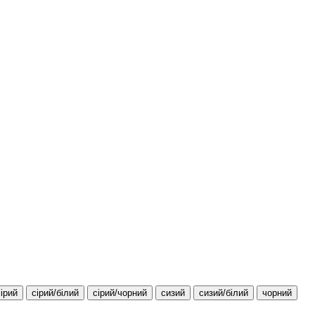
сірий
сірий/білий
сірий/чорний
сизий
сизий/білий
чорний