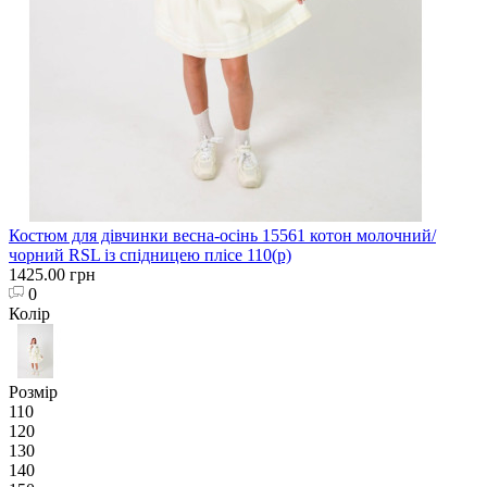
Костюм для дівчинки весна-осінь 15561 котон молочний/
чорний RSL із спідницею плісе 110(р)
1425.00 грн
0
Колір
Розмір
110
120
130
140