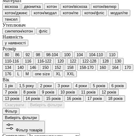
Матеріал
віскоза
двонитка
котон
котон/віскоза
котон/велюр
котон/джинс
котон/модал
котон/пе
котон/фліс
модал/пе
тенсел
Утеплювач
синтепон/котон
фліс
Наявність
у наявності
Розмір
80
86
92
98
98-104
100
104
104-110
110
110-116
116
116-122
120
122
122-128
128
130
134
140
146
150
152
158
158-170
160
164
170
176
L
M
one size
XL
XXL
Вік
1 рік
1,5 року
2 роки
3 роки
4 роки
5 років
6 років
7 років
8 років
9 років
10 років
11 років
12 років
13 років
14 років
15 років
16 років
17 років
18 років
Скасувати
Виберіть фільтри
Фільтр
Виберіть фільтри
Фільтр товарів
Сортувати: