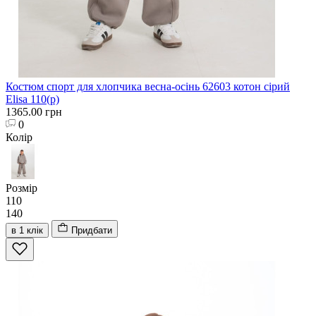
Костюм спорт для хлопчика весна-осінь 62603 котон сірий
Elisa 110(р)
1365.00 грн
0
Колір
Розмір
110
140
в 1 клік
Придбати