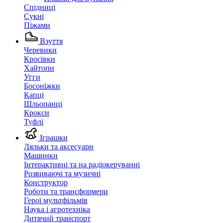
Спідниці
Сукні
Піжами
Взуття
Черевики
Кросівки
Хайтопи
Угги
Босоніжки
Капці
Шльопанці
Крокси
Туфлі
Іграшки
Ляльки та аксесуари
Машинки
Інтерактивні та на радіокеруванні
Розвиваючі та музичні
Конструктор
Роботи та трансформери
Герої мультфільмів
Наука і агротехніка
Дитячий транспорт