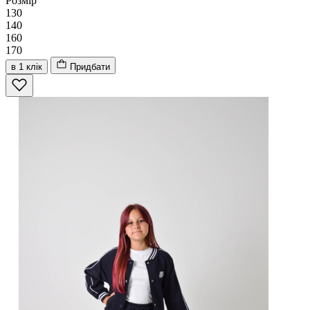
Розмір
130
140
160
170
в 1 клік
Придбати