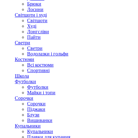
Брюки
Лосини
Світшоти і худі
Світшоти
Худі
Лонгсліви
Пайти
Светри
Светри
Водолазки і гольфи
Костюми
Всі костюми
Спортивні
Школа
Футболки
Футболки
Майки і топи
Сорочки
Сорочки
Піджаки
Блузи
Вишиванки
Купальники
Купальники
Плавки для купання