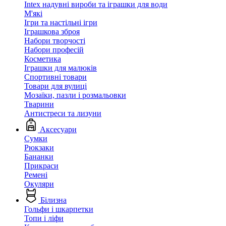
Intex надувні вироби та іграшки для води
М'які
Ігри та настільні ігри
Іграшкова зброя
Набори творчості
Набори професій
Косметика
Іграшки для малюків
Спортивні товари
Товари для вулиці
Мозаїки, пазли і розмальовки
Тварини
Антистреси та лизуни
Аксесуари
Сумки
Рюкзаки
Бананки
Прикраси
Ремені
Окуляри
Білизна
Гольфи і шкарпетки
Топи і ліфи