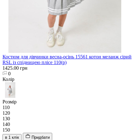
Костюм для дівчинки весна-осінь 15561 котон меланж сірий
RSL із спідницею плісе 110(р)
1425.00 грн
0
Колір
Розмір
110
120
130
140
150
в 1 клік
Придбати