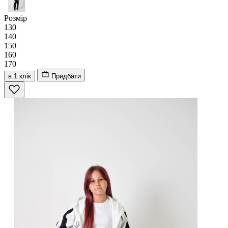
Розмір
130
140
150
160
170
в 1 клік
Придбати