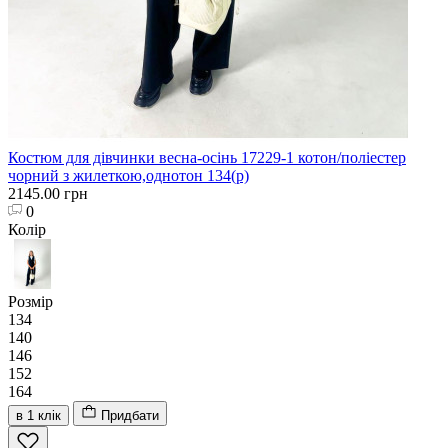
Костюм для дівчинки весна-осінь 17229-1 котон/поліестер
чорний з жилеткою,однотон 134(р)
2145.00 грн
0
Колір
Розмір
134
140
146
152
164
в 1 клік
Придбати