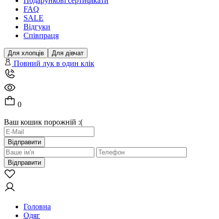
Подарункові сертифікати
FAQ
SALE
Відгуки
Співпраця
Для хлопців
Для дівчат
Повний лук в один клік
0
Ваш кошик порожній :(
Відправити
Відправити
Головна
Одяг