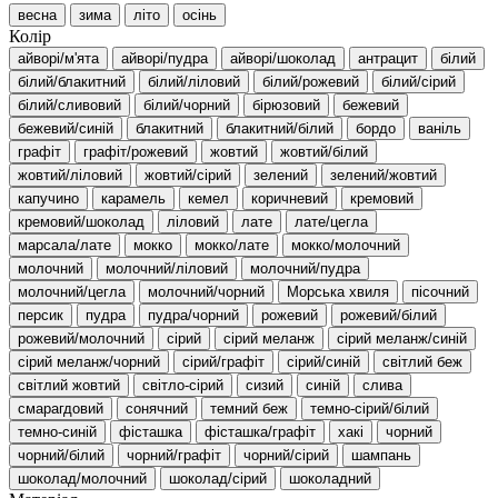
весна
зима
літо
осінь
Колір
айворі/м'ята
айворі/пудра
айворі/шоколад
антрацит
білий
білий/блакитний
білий/ліловий
білий/рожевий
білий/сірий
білий/сливовий
білий/чорний
бірюзовий
бежевий
бежевий/синій
блакитний
блакитний/білий
бордо
ваніль
графіт
графіт/рожевий
жовтий
жовтий/білий
жовтий/ліловий
жовтий/сірий
зелений
зелений/жовтий
капучино
карамель
кемел
коричневий
кремовий
кремовий/шоколад
ліловий
лате
лате/цегла
марсала/лате
мокко
мокко/лате
мокко/молочний
молочний
молочний/ліловий
молочний/пудра
молочний/цегла
молочний/чорний
Морська хвиля
пісочний
персик
пудра
пудра/чорний
рожевий
рожевий/білий
рожевий/молочний
сірий
сірий меланж
сірий меланж/синій
сірий меланж/чорний
сірий/графіт
сірий/синій
світлий беж
світлий жовтий
світло-сірий
сизий
синій
слива
смарагдовий
сонячний
темний беж
темно-сірий/білий
темно-синій
фісташка
фісташка/графіт
хакі
чорний
чорний/білий
чорний/графіт
чорний/сірий
шампань
шоколад/молочний
шоколад/сірий
шоколадний