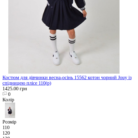
Костюм для дівчинки весна-осінь 15562 котон чорний Jouy із
спідницею плісе 110(р)
1425.00 грн
0
Колір
Розмір
110
120