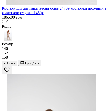
Костюм для дівчинки весна-осінь 24709 костюмка пісочний з
жилеткою,смужка 146(р)
1865.00 грн
0
Колір
Розмір
146
152
158
в 1 клік
Придбати