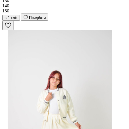
130
140
150
в 1 клік
Придбати