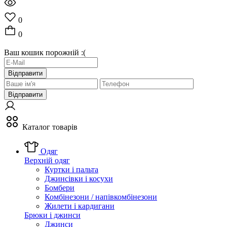
0
0
Ваш кошик порожній :(
Відправити
Відправити
Каталог товарів
Одяг
Верхній одяг
Куртки і пальта
Джинсівки і косухи
Бомбери
Комбінезони / напівкомбінезони
Жилети і кардигани
Брюки і джинси
Джинси