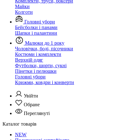
Комплекти, труси, боксери
Майки
Колготи
Головні убори
Бейсболки і панами
Шапки і палантини
Малюки до 1 року
Чоловічки, боді, пісочники
Костюми і комплекти
Верхній одяг
Футболки, шорти, сукні
Пінетки і пелюшки
Головні убори
Крижми, ковдри і конверти
Увійти
Обране
Переглянуті
Каталог товарів
NEW