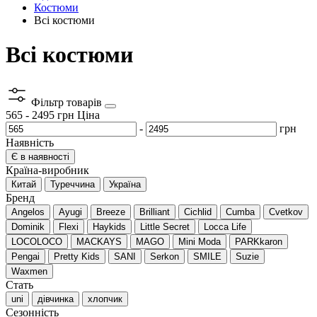
Костюми
Всі костюми
Всі костюми
Фільтр товарів
565
-
2495
грн
Ціна
-
грн
Наявність
Є в наявності
Країна-виробник
Китай
Туреччина
Україна
Бренд
Angelos
Ayugi
Breeze
Brilliant
Cichlid
Cumba
Cvetkov
Dominik
Flexi
Haykids
Little Secret
Locca Life
LOCOLOCO
MACKAYS
MAGO
Mini Moda
PARKkaron
Pengai
Pretty Kids
SANI
Serkon
SMILE
Suzie
Waxmen
Стать
uni
дівчинка
хлопчик
Сезонність