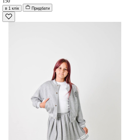
150
в 1 клік
Придбати