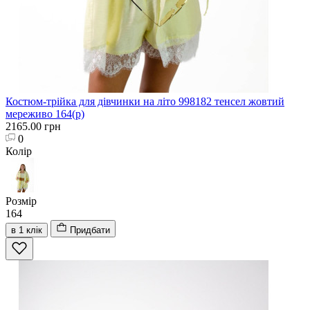
Костюм-трійка для дівчинки на літо 998182 тенсел жовтий
мереживо 164(р)
2165.00 грн
0
Колір
Розмір
164
в 1 клік
Придбати