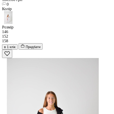
0
Колір
Розмір
146
152
158
в 1 клік
Придбати