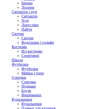
Брюки
Лосини
Світшоти і худі
Світшоти
Худі
Лонгсліви
Пайти
Светри
Светри
Водолазки і гольфи
Костюми
Всі костюми
Спортивні
Школа
Футболки
Футболки
Майки і топи
Сорочки
Сорочки
Піджаки
Блузи
Вишиванки
Купальники
Купальники
Плавки для купання