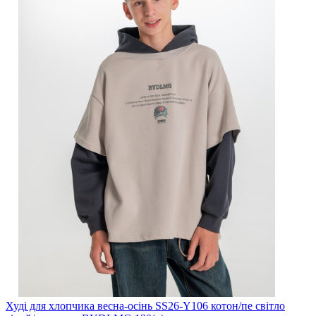
Худі для хлопчика весна-осінь SS26-Y106 котон/пе світло