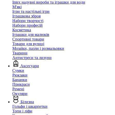
Intex надувні вироби та іграшки для води
М'які
Ігри та настільні ігри
Іграшкова зброя
Набори творчості
Набори професій
Косметика
Іграшки для малюків
Спортивні товари
Товари для вулиці
Мозаїки, пазли і розмальовки
Тварини
Антистреси та лизуни
Аксесуари
Сумки
Рюкзаки
Бананки
Прикраси
Ремені
Окуляри
Білизна
Гольфи і шкарпетки
Топи і ліфи