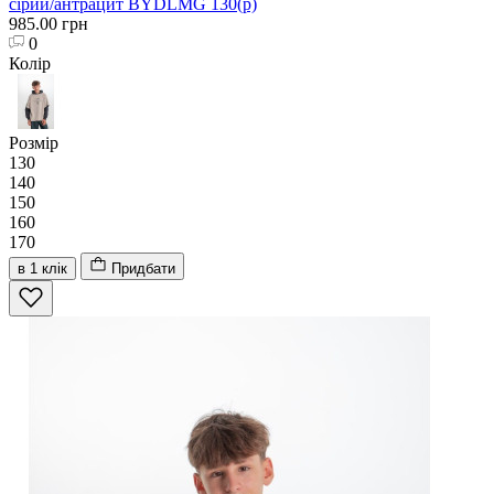
сірий/антрацит BYDLMG 130(р)
985.00 грн
0
Колір
Розмір
130
140
150
160
170
в 1 клік
Придбати