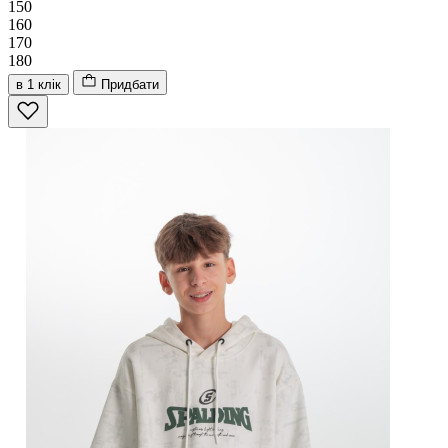
150
160
170
180
в 1 клік
Придбати