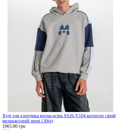
Худі для хлопчика весна-осінь SS26-Y104 котон/пе сірий
меланж/синій great 130(р)
1065.00 грн