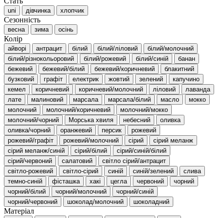
Стать
uni
дівчинка
хлопчик
Сезонність
весна
зима
осінь
Колір
айворі
антрацит
білий
білий/ліловий
білий/молочний
білий/різнокольоровий
білий/рожевий
білий/синій
банан
бежевий
бежевий/білий
бежевий/коричневий
блакитний
бузковий
графіт
електрик
жовтий
зелений
капучино
кемел
коричневий
коричневий/молочний
ліловий
лаванда
лате
малиновий
марсала
марсала/білий
масло
мокко
молочний
молочний/коричневий
молочний/мокко
молочний/чорний
Морська хвиля
небесний
оливка
оливка/чорний
оранжевий
персик
рожевий
рожевий/графіт
рожевий/молочний
сірий
сірий меланж
сірий меланж/синій
сірий/білий
сірий/синій/білий
сірий/червоний
салатовий
світло сірий/антрацит
світло-рожевий
світло-сірий
синій
синій/зелений
слива
темно-синій
фісташка
хакі
цегла
червоний
чорний
чорний/білий
чорний/молочний
чорний/синій
чорний/червоний
шоколад/молочний
шоколадний
Матеріал