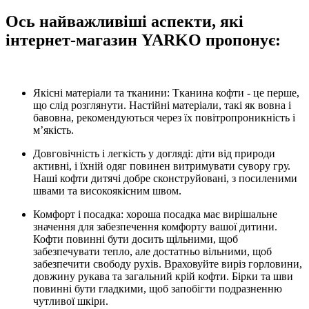
Ось найважливіші аспекти, які
інтернет-магазин YARKO пропонує:
Якісні матеріали та тканини: Тканина кофти - це перше,
що слід розглянути. Настійні матеріали, такі як вовна і
бавовна, рекомендуються через їх повітропроникність і
м’якість.
Довговічність і легкість у догляді: діти від природи
активні, і їхній одяг повинен витримувати сувору гру.
Наші кофти дитячі добре сконструйовані, з посиленими
швами та високоякісним швом.
Комфорт і посадка: хороша посадка має вирішальне
значення для забезпечення комфорту вашої дитини.
Кофти повинні бути досить щільними, щоб
забезпечувати тепло, але достатньо вільними, щоб
забезпечити свободу рухів. Враховуйте виріз горловини,
довжину рукава та загальний крій кофти. Бірки та шви
повинні бути гладкими, щоб запобігти подразненню
чутливої шкіри.