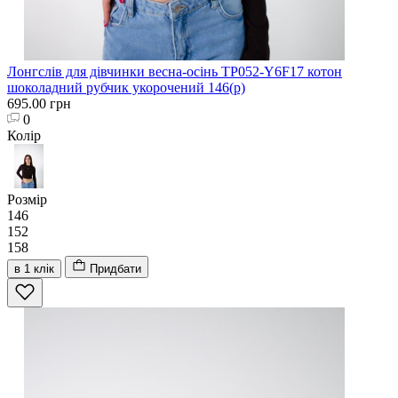
Лонгслів для дівчинки весна-осінь TP052-Y6F17 котон
шоколадний рубчик укорочений 146(р)
695.00 грн
0
Колір
Розмір
146
152
158
в 1 клік
Придбати