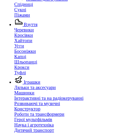
Спідниці
Сукні
Піжами
Взуття
Черевики
Кросівки
Хайтопи
Угги
Босоніжки
Капці
Шльопанці
Крокси
Туфлі
Іграшки
Ляльки та аксесуари
Машинки
Інтерактивні та на радіокеруванні
Розвиваючі та музичні
Конструктор
Роботи та трансформери
Герої мультфільмів
Наука і агротехніка
Дитячий транспорт