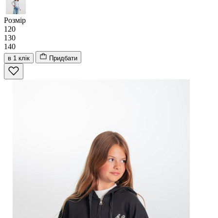
Розмір
120
130
140
в 1 клік
Придбати