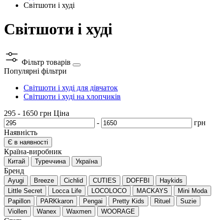
Світшоти і худі
Світшоти і худі
Фільтр товарів
Популярні фільтри
Світшоти і худі для дівчаток
Світшоти і худі на хлопчиків
295
-
1650
грн
Ціна
-
грн
Наявність
Є в наявності
Країна-виробник
Китай
Туреччина
Україна
Бренд
Ayugi
Breeze
Cichlid
CUTIES
DOFFBI
Haykids
Little Secret
Locca Life
LOCOLOCO
MACKAYS
Mini Moda
Papillon
PARKkaron
Pengai
Pretty Kids
Rituel
Suzie
Viollen
Wanex
Waxmen
WOORAGE