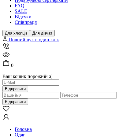
Подарункові сертифікати
FAQ
SALE
Відгуки
Співпраця
Для хлопців
Для дівчат
Повний лук в один клік
0
Ваш кошик порожній :(
Відправити
Відправити
Головна
Одяг