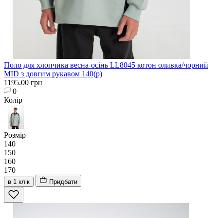
Поло для хлопчика весна-осінь LL8045 котон оливка/чорний
MID з довгим рукавом 140(р)
1195.00 грн
0
Колір
Розмір
140
150
160
170
в 1 клік
Придбати