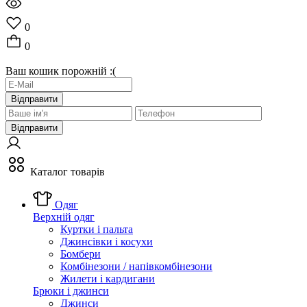
0
0
Ваш кошик порожній :(
Відправити
Відправити
Каталог товарів
Одяг
Верхній одяг
Куртки і пальта
Джинсівки і косухи
Бомбери
Комбінезони / напівкомбінезони
Жилети і кардигани
Брюки і джинси
Джинси