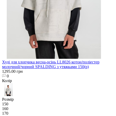
Худі для хлопчика весна-осінь LL8026 котон/поліестер
молочний/чорний SPALDING з утяжками 150(р)
1295.00 грн
0
Колір
Розмір
150
160
170