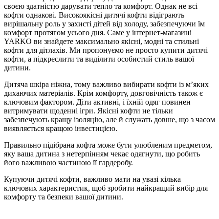
своєю здатністю дарувати тепло та комфорт. Однак не всі
кофти однакові. Високоякісні дитячі кофти відіграють
вирішальну роль у захисті дітей від холоду, забезпечуючи їм
комфорт протягом усього дня. Саме у інтернет-магазині
YARKO ви знайдете максимально якісні, модні та стильні
кофти для дітлахів. Ми пропонуємо не просто купити дитячі
кофти, а підкреслити та виділити особистий стиль вашої
дитини.
Дитяча шкіра ніжна, тому важливо вибирати кофти із м’яких
дихаючих матеріалів. Крім комфорту, довговічність також є
ключовим фактором. Діти активні, і їхній одяг повинен
витримувати щоденні ігри. Якісні кофти не тільки
забезпечують кращу ізоляцію, але й служать довше, що з часом
виявляється кращою інвестицією.
Правильно підібрана кофта може бути улюбленим предметом,
яку ваша дитина з нетерпінням чекає одягнути, що робить
його важливою частиною її гардеробу.
Купуючи дитячі кофти, важливо мати на увазі кілька
ключових характеристик, щоб зробити найкращий вибір для
комфорту та безпеки вашої дитини.