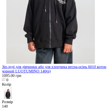
Зіп-худі для дівчинки або для хлопчика весна-осінь 6010 котон
чорний LUOTUMINO 140(р)
1095.00 грн
0
Колір
Розмір
140