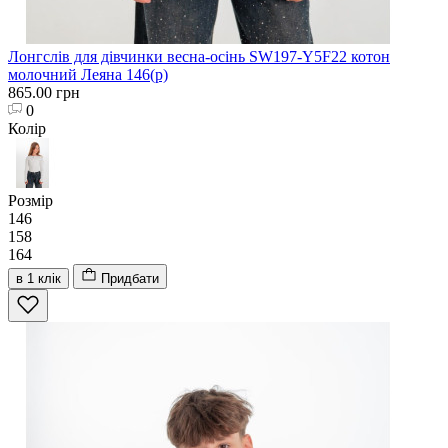
Лонгслів для дівчинки весна-осінь SW197-Y5F22 котон
молочний Леяна 146(р)
865.00 грн
0
Колір
Розмір
146
158
164
в 1 клік
Придбати