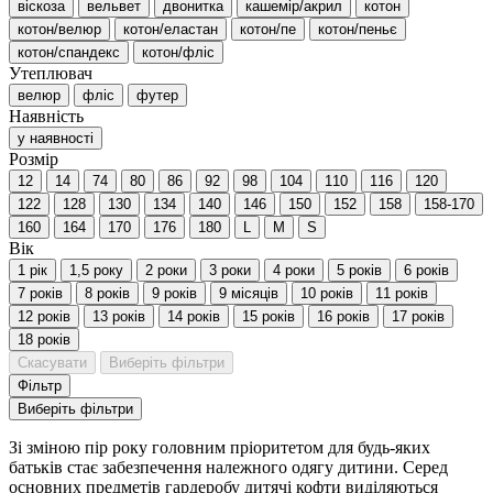
віскоза
вельвет
двонитка
кашемір/акрил
котон
котон/велюр
котон/еластан
котон/пе
котон/пеньє
котон/спандекс
котон/фліс
Утеплювач
велюр
фліс
футер
Наявність
у наявності
Розмір
12
14
74
80
86
92
98
104
110
116
120
122
128
130
134
140
146
150
152
158
158-170
160
164
170
176
180
L
M
S
Вік
1 рік
1,5 року
2 роки
3 роки
4 роки
5 років
6 років
7 років
8 років
9 років
9 місяців
10 років
11 років
12 років
13 років
14 років
15 років
16 років
17 років
18 років
Скасувати
Виберіть фільтри
Фільтр
Виберіть фільтри
Зі зміною пір року головним пріоритетом для будь-яких
батьків стає забезпечення належного одягу дитини. Серед
основних предметів гардеробу дитячі кофти виділяються