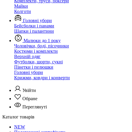
Комплекти, труси, боксери
Майки
Колготи
Головні убори
Бейсболки і панами
Шапки і палантини
Малюки до 1 року
Чоловічки, боді, пісочники
Костюми і комплекти
Верхній одяг
Футболки, шорти, сукні
Пінетки і пелюшки
Головні убори
Крижми, ковдри і конверти
Увійти
Обране
Переглянуті
Каталог товарів
NEW