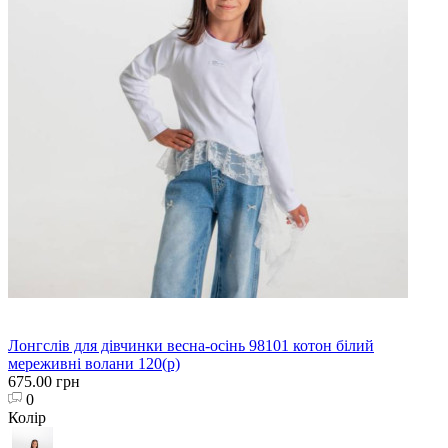
Лонгслів для дівчинки весна-осінь 98101 котон білий
мереживні волани 120(р)
675.00 грн
0
Колір