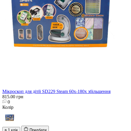
Мікроскоп для дітй SD229 Steam 60х-180х збільшення
815.00 грн
0
Колір
в 1 клік
Придбати