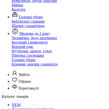
Комплекти, труси, боксери
Майки
Колготи
Головні убори
Бейсболки і панами
Шапки і палантини
Малюки до 1 року
Чоловічки, боді, пісочники
Костюми і комплекти
Верхній одяг
Футболки, шорти, сукні
Пінетки і пелюшки
Головні убори
Крижми, ковдри і конверти
Увійти
Обране
Переглянуті
Каталог товарів
NEW