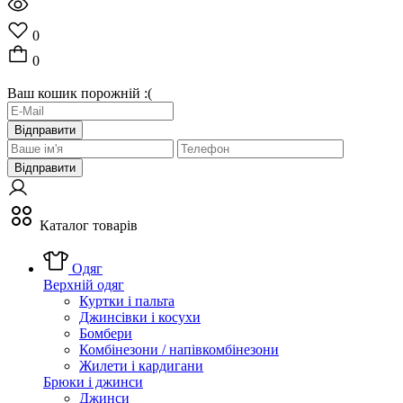
0
0
Ваш кошик порожній :(
Відправити
Відправити
Каталог товарів
Одяг
Верхній одяг
Куртки і пальта
Джинсівки і косухи
Бомбери
Комбінезони / напівкомбінезони
Жилети і кардигани
Брюки і джинси
Джинси