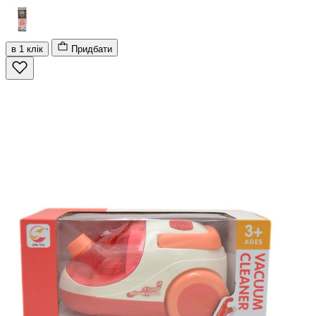
в 1 клік
Придбати