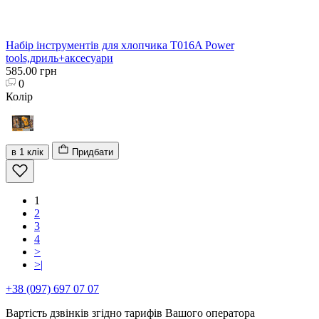
Набір інструментів для хлопчика T016A Power
tools,дриль+аксесуари
585.00 грн
0
Колір
в 1 клік
Придбати
1
2
3
4
>
>|
+38 (097) 697 07 07
Вартість дзвінків згідно тарифів Вашого оператора