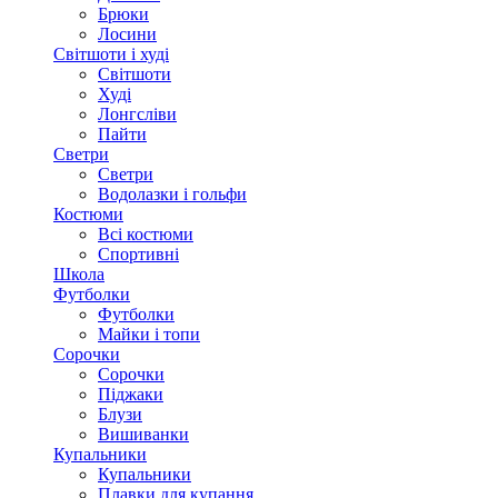
Брюки
Лосини
Світшоти і худі
Світшоти
Худі
Лонгсліви
Пайти
Светри
Светри
Водолазки і гольфи
Костюми
Всі костюми
Спортивні
Школа
Футболки
Футболки
Майки і топи
Сорочки
Сорочки
Піджаки
Блузи
Вишиванки
Купальники
Купальники
Плавки для купання