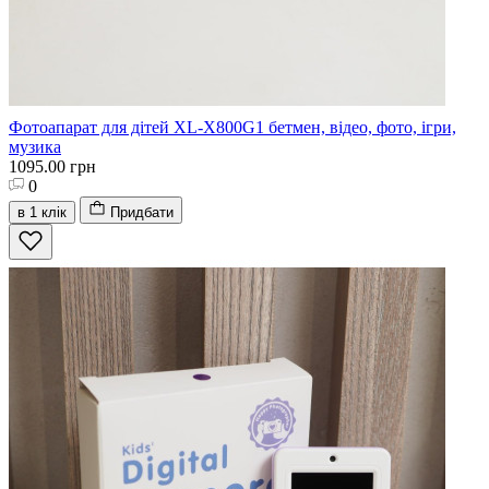
Фотоапарат для дітей XL-X800G1 бетмен, відео, фото, ігри,
музика
1095.00 грн
0
в 1 клік
Придбати