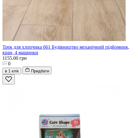
Трек для хлопчика 661 Будівництво механічний підйомник,
кран, 4 машинки
1155.00 грн
0
в 1 клік
Придбати