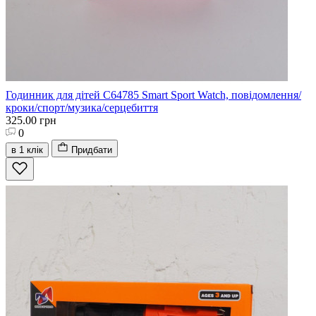
Годинник для дітей C64785 Smart Sport Watch, повідомлення/
кроки/спорт/музика/серцебиття
325.00 грн
0
в 1 клік
Придбати