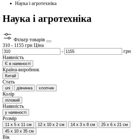
Наука і агротехніка
Наука і агротехніка
Фільтр товарів
310
-
1155
грн
Ціна
-
грн
Наявність
Є в наявності
Країна-виробник
Китай
Стать
uni
дівчинка
хлопчик
Колір
ліловий
Наявність
у наявності
Розмір
11 х 5 х 11 см
12 х 10 х 2 см
14 х 3 х 8 см
25 х 6 х 21 см
45 х 10 х 35 см
Вік