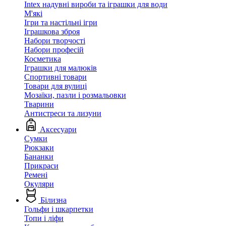
Intex надувні вироби та іграшки для води
М'які
Ігри та настільні ігри
Іграшкова зброя
Набори творчості
Набори професій
Косметика
Іграшки для малюків
Спортивні товари
Товари для вулиці
Мозаїки, пазли і розмальовки
Тварини
Антистреси та лизуни
Аксесуари
Сумки
Рюкзаки
Бананки
Прикраси
Ремені
Окуляри
Білизна
Гольфи і шкарпетки
Топи і ліфи