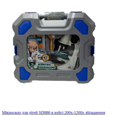
Мікроскоп для дітей SD886 в кейсі 200х-1200х збільшення