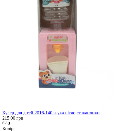
Кулер для дітей 2016-140 звук/світло,стаканчики
215.00 грн
0
Колір