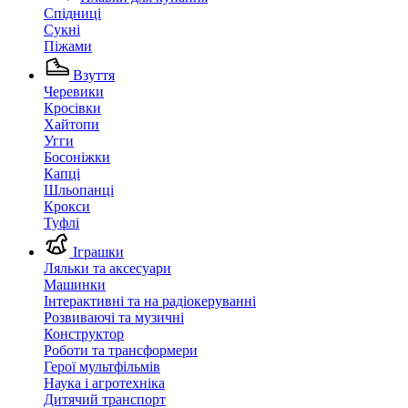
Спідниці
Сукні
Піжами
Взуття
Черевики
Кросівки
Хайтопи
Угги
Босоніжки
Капці
Шльопанці
Крокси
Туфлі
Іграшки
Ляльки та аксесуари
Машинки
Інтерактивні та на радіокеруванні
Розвиваючі та музичні
Конструктор
Роботи та трансформери
Герої мультфільмів
Наука і агротехніка
Дитячий транспорт