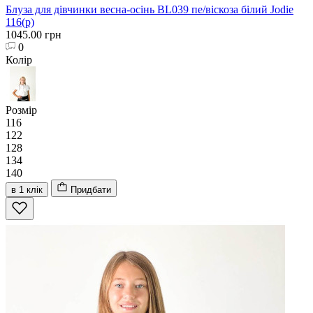
Блуза для дівчинки весна-осінь BL039 пе/віскоза білий Jodie
116(р)
1045.00 грн
0
Колір
Розмір
116
122
128
134
140
в 1 клік
Придбати