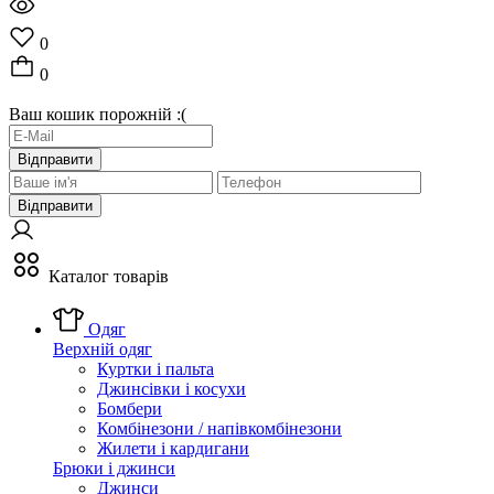
0
0
Ваш кошик порожній :(
Відправити
Відправити
Каталог товарів
Одяг
Верхній одяг
Куртки і пальта
Джинсівки і косухи
Бомбери
Комбінезони / напівкомбінезони
Жилети і кардигани
Брюки і джинси
Джинси