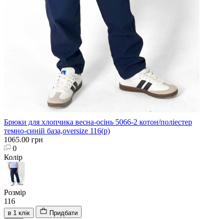
Брюки для хлопчика весна-осінь 5066-2 котон/поліестер
темно-синій база,oversize 116(р)
1065.00 грн
0
Колір
Розмір
116
в 1 клік
Придбати