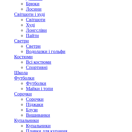
Брюки
Лосини
Світшоти і худі
Світшоти
Худі
Лонгсліви
Пайти
Светри
Светри
Водолазки і гольфи
Костюми
Всі костюми
Спортивні
Школа
Футболки
Футболки
Майки і топи
Сорочки
Сорочки
Піджаки
Блузи
Вишиванки
Купальники
Купальники
Плавки для купання