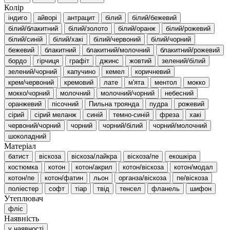
Колір
індиго
айворі
антрацит
білий
білий/бежевий
білий/блакитний
білий/золото
білий/оранж
білий/рожевий
білий/синій
білий/хакі
білий/червоний
білий/чорний
бежевий
блакитний
блакитний/молочний
блакитний/рожевий
бордо
гірчиця
графіт
джинс
жовтий
зелений/білий
зелений/чорний
капучино
кемел
коричневий
крем/червоний
кремовий
лате
м'ята
ментол
мокко
мокко/чорний
молочний
молочний/чорний
небесний
оранжевий
пісочний
Пильна троянда
пудра
рожевий
сірий
сірий меланж
синій
темно-синій
фреза
хакі
червоний/чорний
чорний
чорний/білий
чорний/молочний
шоколадний
Матеріал
батист
віскоза
віскоза/лайкра
віскоза/пе
екошкіра
костюмка
котон
котон/акрил
котон/віскоза
котон/модал
котон/пе
котон/фатин
льон
органза/віскоза
пе/віскоза
поліестер
софт
тіар
твід
тенсел
фланель
шифон
Утеплювач
фліс
Наявність
у наявності