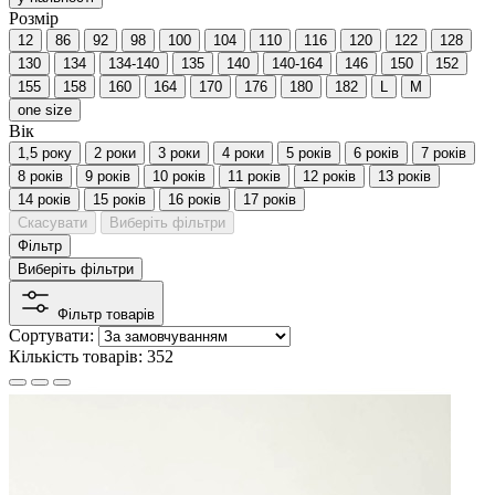
Розмір
12
86
92
98
100
104
110
116
120
122
128
130
134
134-140
135
140
140-164
146
150
152
155
158
160
164
170
176
180
182
L
M
one size
Вік
1,5 року
2 роки
3 роки
4 роки
5 років
6 років
7 років
8 років
9 років
10 років
11 років
12 років
13 років
14 років
15 років
16 років
17 років
Скасувати
Виберіть фільтри
Фільтр
Виберіть фільтри
Фільтр товарів
Сортувати:
Кількість товарів: 352