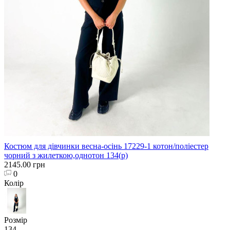
Костюм для дівчинки весна-осінь 17229-1 котон/поліестер
чорний з жилеткою,однотон 134(р)
2145.00 грн
0
Колір
Розмір
134