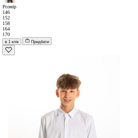
Розмір
146
152
158
164
170
в 1 клік
Придбати