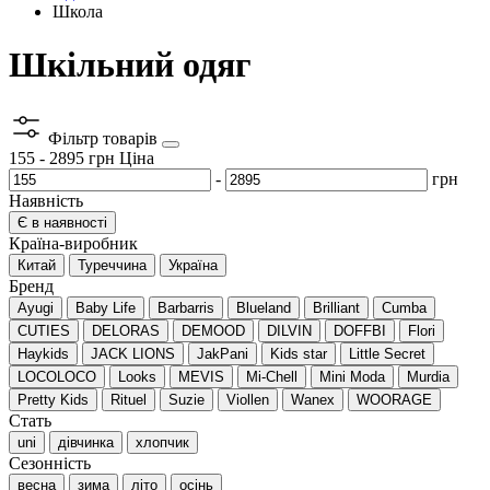
Школа
Шкільний одяг
Фільтр товарів
155
-
2895
грн
Ціна
-
грн
Наявність
Є в наявності
Країна-виробник
Китай
Туреччина
Україна
Бренд
Ayugi
Baby Life
Barbarris
Blueland
Brilliant
Cumba
CUTIES
DELORAS
DEMOOD
DILVIN
DOFFBI
Flori
Haykids
JACK LIONS
JakPani
Kids star
Little Secret
LOCOLOCO
Looks
MEVIS
Mi-Chell
Mini Moda
Murdia
Pretty Kids
Rituel
Suzie
Viollen
Wanex
WOORAGE
Стать
uni
дівчинка
хлопчик
Сезонність
весна
зима
літо
осінь