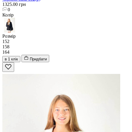
1325.00 грн
0
Колір
Розмір
152
158
164
в 1 клік
Придбати