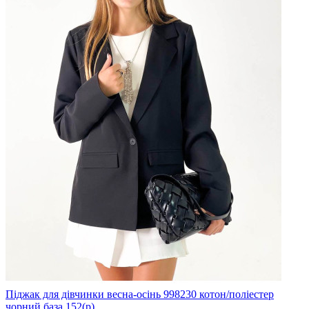
Піджак для дівчинки весна-осінь 998230 котон/поліестер
чорний база 152(р)