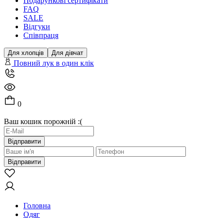
Подарункові сертифікати
FAQ
SALE
Відгуки
Співпраця
Для хлопців
Для дівчат
Повний лук в один клік
0
Ваш кошик порожній :(
Відправити
Відправити
Головна
Одяг