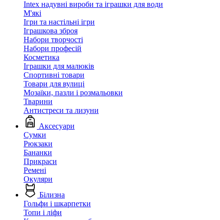
Intex надувні вироби та іграшки для води
М'які
Ігри та настільні ігри
Іграшкова зброя
Набори творчості
Набори професій
Косметика
Іграшки для малюків
Спортивні товари
Товари для вулиці
Мозаїки, пазли і розмальовки
Тварини
Антистреси та лизуни
Аксесуари
Сумки
Рюкзаки
Бананки
Прикраси
Ремені
Окуляри
Білизна
Гольфи і шкарпетки
Топи і ліфи