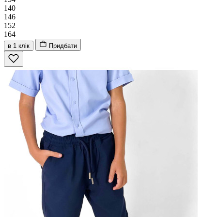
140
146
152
164
в 1 клік
Придбати