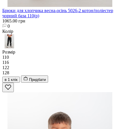
Брюки для хлопчика весна-осінь 5026-2 котон/поліестер
чорний база 110(р)
1065.00 грн
0
Колір
Розмір
110
116
122
128
в 1 клік
Придбати