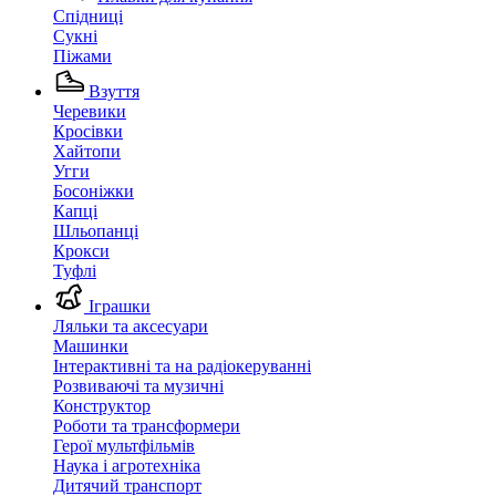
Спідниці
Сукні
Піжами
Взуття
Черевики
Кросівки
Хайтопи
Угги
Босоніжки
Капці
Шльопанці
Крокси
Туфлі
Іграшки
Ляльки та аксесуари
Машинки
Інтерактивні та на радіокеруванні
Розвиваючі та музичні
Конструктор
Роботи та трансформери
Герої мультфільмів
Наука і агротехніка
Дитячий транспорт