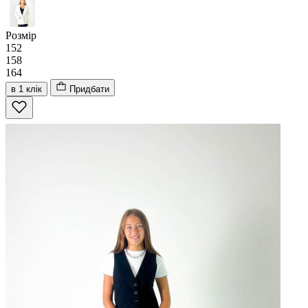
Розмір
152
158
164
в 1 клік
Придбати