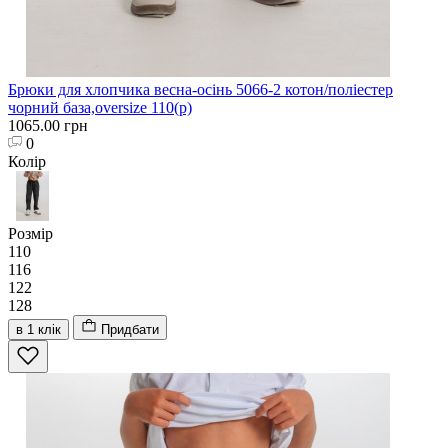
Брюки для хлопчика весна-осінь 5066-2 котон/поліестер
чорний база,oversize 110(р)
1065.00 грн
0
Колір
Розмір
110
116
122
128
в 1 клік
Придбати