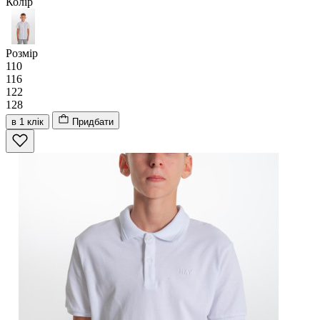
Колір
Розмір
110
116
122
128
в 1 клік
Придбати