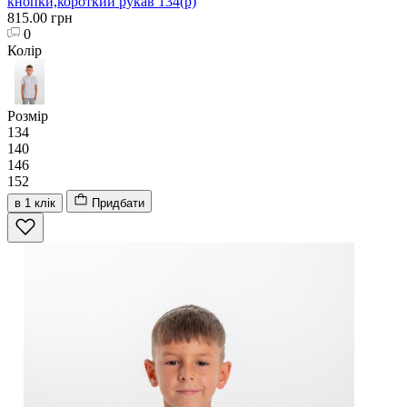
кнопки,короткий рукав 134(р)
815.00 грн
0
Колір
Розмір
134
140
146
152
в 1 клік
Придбати