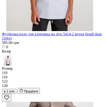
Футболка-поло для хлопчика на літо 5414-2 котон білий база
110(р)
595.00 грн
0
Колір
Розмір
110
116
122
128
в 1 клік
Придбати