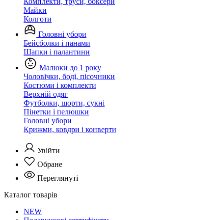
Комплекти, труси, боксери
Майки
Колготи
Головні убори
Бейсболки і панами
Шапки і палантини
Малюки до 1 року
Чоловічки, боді, пісочники
Костюми і комплекти
Верхній одяг
Футболки, шорти, сукні
Пінетки і пелюшки
Головні убори
Крижми, ковдри і конверти
Увійти
Обране
Переглянуті
Каталог товарів
NEW