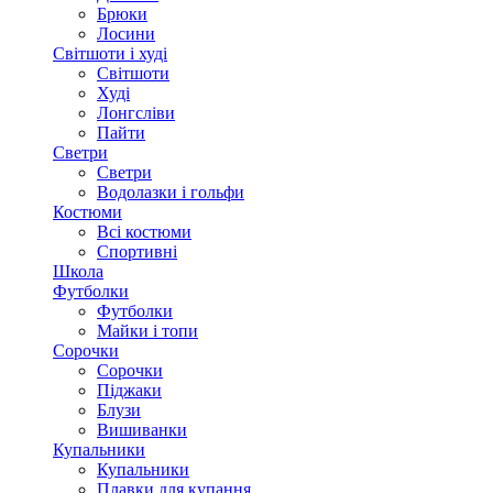
Брюки
Лосини
Світшоти і худі
Світшоти
Худі
Лонгсліви
Пайти
Светри
Светри
Водолазки і гольфи
Костюми
Всі костюми
Спортивні
Школа
Футболки
Футболки
Майки і топи
Сорочки
Сорочки
Піджаки
Блузи
Вишиванки
Купальники
Купальники
Плавки для купання