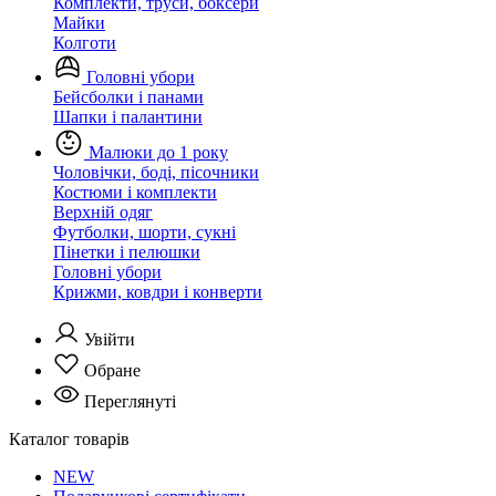
Комплекти, труси, боксери
Майки
Колготи
Головні убори
Бейсболки і панами
Шапки і палантини
Малюки до 1 року
Чоловічки, боді, пісочники
Костюми і комплекти
Верхній одяг
Футболки, шорти, сукні
Пінетки і пелюшки
Головні убори
Крижми, ковдри і конверти
Увійти
Обране
Переглянуті
Каталог товарів
NEW