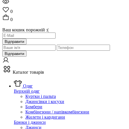
0
0
Ваш кошик порожній :(
Відправити
Відправити
Каталог товарів
Одяг
Верхній одяг
Куртки і пальта
Джинсівки і косухи
Бомбери
Комбінезони / напівкомбінезони
Жилети і кардигани
Брюки і джинси
Джинси