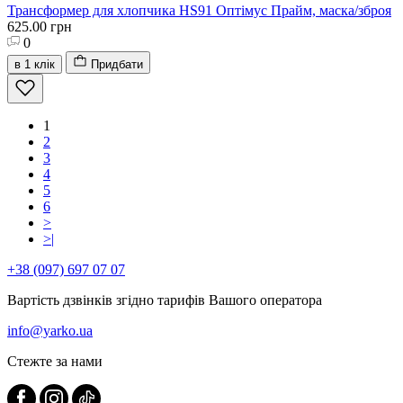
Трансформер для хлопчика HS91 Оптімус Прайм, маска/зброя
625.00 грн
0
в 1 клік
Придбати
1
2
3
4
5
6
>
>|
+38 (097) 697 07 07
Вартість дзвінків згідно тарифів Вашого оператора
info@yarko.ua
Стежте за нами