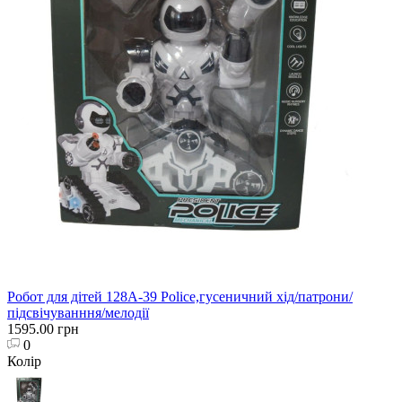
Робот для дітей 128A-39 Police,гусеничний хід/патрони/
підсвічуванння/мелодії
1595.00 грн
0
Колір