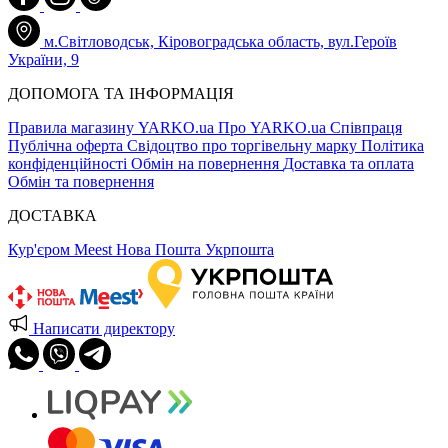
м.Світловодськ, Кіровоградська область, вул.Героїв
України, 9
ДОПОМОГА ТА ІНФОРМАЦІЯ
Правила магазину YARKO.ua
Про YARKO.ua
Співпраця
Публічна оферта
Свідоцтво про торгівельну марку
Політика
конфіденційності
Обмін на повернення
Доставка та оплата
Обмін та повернення
ДОСТАВКА
Кур'єром Meest
Нова Пошта
Укрпошта
Написати директору