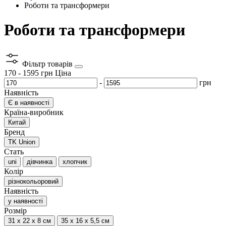
Роботи та трансформери
Роботи та трансформери
Фільтр товарів
170
-
1595
грн
Ціна
-
грн
Наявність
Є в наявності
Країна-виробник
Китай
Бренд
TK Union
Стать
uni
дівчинка
хлопчик
Колір
різнокольоровий
Наявність
у наявності
Розмір
31 х 22 х 8 см
35 х 16 х 5,5 см