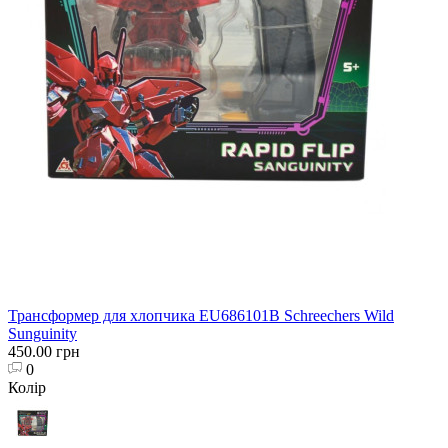
Трансформер для хлопчика EU686101B Schreechers Wild
Sunguinity
450.00 грн
0
Колір