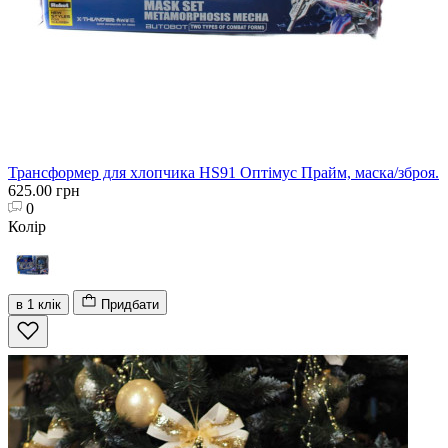
Трансформер для хлопчика HS91 Оптімус Прайм, маска/зброя.
625.00 грн
0
Колір
в 1 клік
Придбати