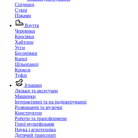
Спідниці
Сукні
Піжами
Взуття
Черевики
Кросівки
Хайтопи
Угги
Босоніжки
Капці
Шльопанці
Крокси
Туфлі
Іграшки
Ляльки та аксесуари
Машинки
Інтерактивні та на радіокеруванні
Розвиваючі та музичні
Конструктор
Роботи та трансформери
Герої мультфільмів
Наука і агротехніка
Дитячий транспорт