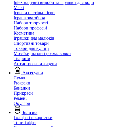
Intex надувні вироби та іграшки для води
М'які
Ігри та настільні ігри
Іграшкова зброя
Набори творчості
Набори професій
Косметика
Іграшки для малюків
Спортивні товари
Товари для вулиці
Мозаїки, пазли і розмальовки
Тварини
Антистреси та лизуни
Аксесуари
Сумки
Рюкзаки
Бананки
Прикраси
Ремені
Окуляри
Білизна
Гольфи і шкарпетки
Топи і ліфи