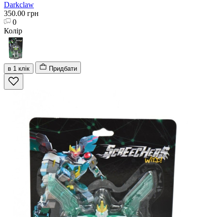
Darkclaw
350.00 грн
0
Колір
в 1 клік
Придбати