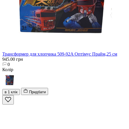
Трансформер для хлопчика 509-92A Оптімус Прайм,25 см
945.00 грн
0
Колір
в 1 клік
Придбати