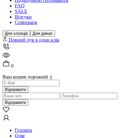
Подарункові сертифікати
FAQ
SALE
Відгуки
Співпраця
Для хлопців
Для дівчат
Повний лук в один клік
0
Ваш кошик порожній :(
Відправити
Відправити
Головна
Одяг