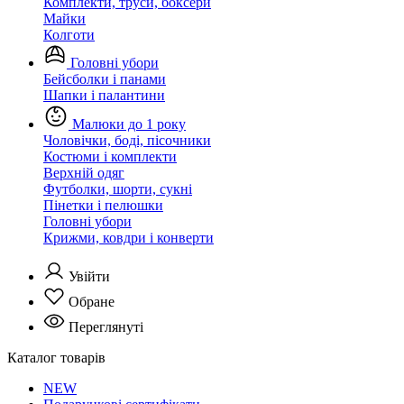
Комплекти, труси, боксери
Майки
Колготи
Головні убори
Бейсболки і панами
Шапки і палантини
Малюки до 1 року
Чоловічки, боді, пісочники
Костюми і комплекти
Верхній одяг
Футболки, шорти, сукні
Пінетки і пелюшки
Головні убори
Крижми, ковдри і конверти
Увійти
Обране
Переглянуті
Каталог товарів
NEW