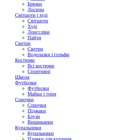
Брюки
Лосини
Світшоти і худі
Світшоти
Худі
Лонгсліви
Пайти
Светри
Светри
Водолазки і гольфи
Костюми
Всі костюми
Спортивні
Школа
Футболки
Футболки
Майки і топи
Сорочки
Сорочки
Піджаки
Блузи
Вишиванки
Купальники
Купальники
Плавки для купання