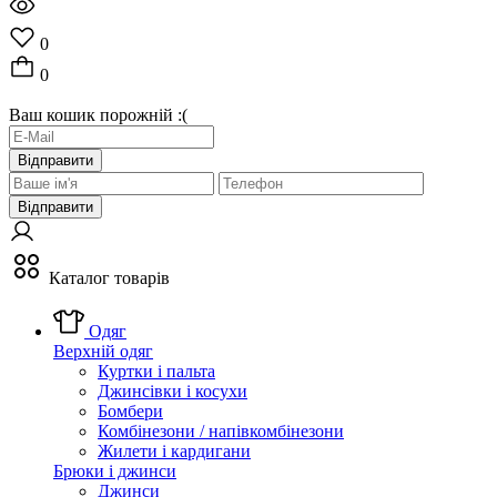
0
0
Ваш кошик порожній :(
Відправити
Відправити
Каталог товарів
Одяг
Верхній одяг
Куртки і пальта
Джинсівки і косухи
Бомбери
Комбінезони / напівкомбінезони
Жилети і кардигани
Брюки і джинси
Джинси