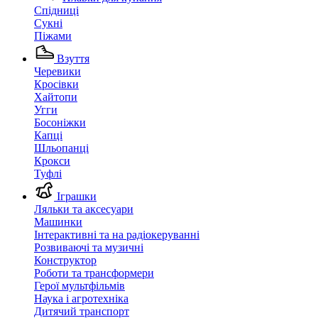
Спідниці
Сукні
Піжами
Взуття
Черевики
Кросівки
Хайтопи
Угги
Босоніжки
Капці
Шльопанці
Крокси
Туфлі
Іграшки
Ляльки та аксесуари
Машинки
Інтерактивні та на радіокеруванні
Розвиваючі та музичні
Конструктор
Роботи та трансформери
Герої мультфільмів
Наука і агротехніка
Дитячий транспорт