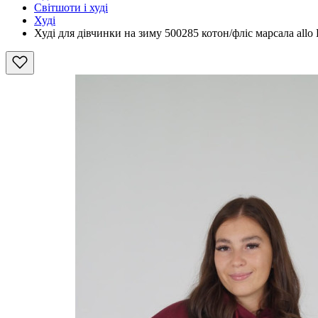
Світшоти і худі
Худі
Худі для дівчинки на зиму 500285 котон/фліс марсала allo 