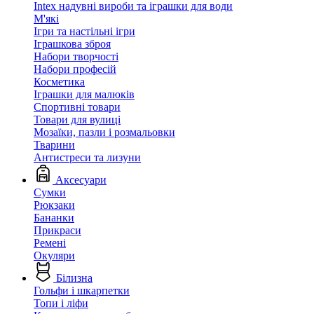
Intex надувні вироби та іграшки для води
М'які
Ігри та настільні ігри
Іграшкова зброя
Набори творчості
Набори професій
Косметика
Іграшки для малюків
Спортивні товари
Товари для вулиці
Мозаїки, пазли і розмальовки
Тварини
Антистреси та лизуни
Аксесуари
Сумки
Рюкзаки
Бананки
Прикраси
Ремені
Окуляри
Білизна
Гольфи і шкарпетки
Топи і ліфи