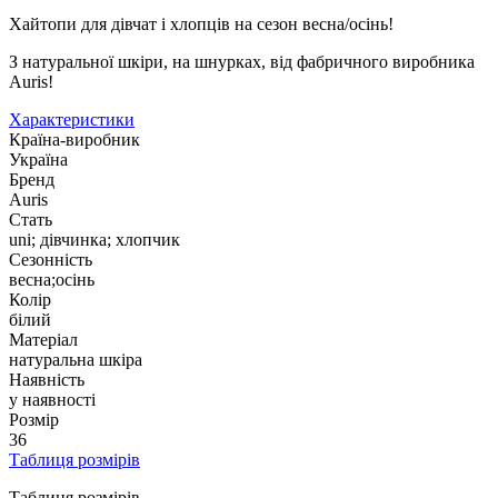
Хайтопи для дівчат і хлопців на сезон весна/осінь!
З натуральної шкіри, на шнурках, від фабричного виробника
Auris!
Характеристики
Країна-виробник
Україна
Бренд
Auris
Стать
uni; дівчинка; хлопчик
Сезонність
весна;осінь
Колір
білий
Матеріал
натуральна шкіра
Наявність
у наявності
Розмір
36
Таблиця розмірів
Таблиця розмірів