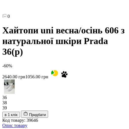
0
Хайтопи uni весна/осінь 606 з
натуральної шкіри Prada
36(р)
-60%
2640.00 грн
1056.00 грн
36
38
39
в 1 клік
Придбати
Код товару: 39646
Опис товару