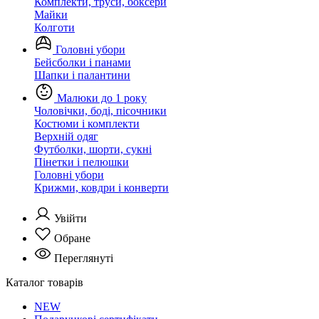
Комплекти, труси, боксери
Майки
Колготи
Головні убори
Бейсболки і панами
Шапки і палантини
Малюки до 1 року
Чоловічки, боді, пісочники
Костюми і комплекти
Верхній одяг
Футболки, шорти, сукні
Пінетки і пелюшки
Головні убори
Крижми, ковдри і конверти
Увійти
Обране
Переглянуті
Каталог товарів
NEW