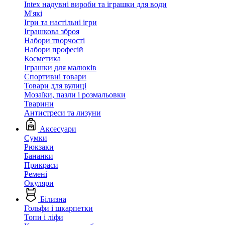
Intex надувні вироби та іграшки для води
М'які
Ігри та настільні ігри
Іграшкова зброя
Набори творчості
Набори професій
Косметика
Іграшки для малюків
Спортивні товари
Товари для вулиці
Мозаїки, пазли і розмальовки
Тварини
Антистреси та лизуни
Аксесуари
Сумки
Рюкзаки
Бананки
Прикраси
Ремені
Окуляри
Білизна
Гольфи і шкарпетки
Топи і ліфи