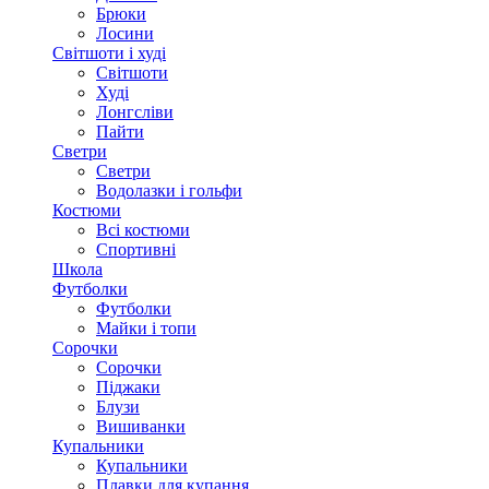
Брюки
Лосини
Світшоти і худі
Світшоти
Худі
Лонгсліви
Пайти
Светри
Светри
Водолазки і гольфи
Костюми
Всі костюми
Спортивні
Школа
Футболки
Футболки
Майки і топи
Сорочки
Сорочки
Піджаки
Блузи
Вишиванки
Купальники
Купальники
Плавки для купання