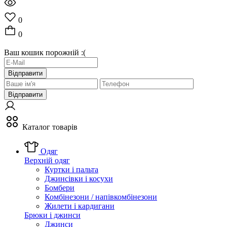
0
0
Ваш кошик порожній :(
Відправити
Відправити
Каталог товарів
Одяг
Верхній одяг
Куртки і пальта
Джинсівки і косухи
Бомбери
Комбінезони / напівкомбінезони
Жилети і кардигани
Брюки і джинси
Джинси