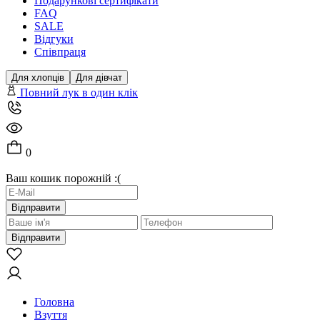
Подарункові сертифікати
FAQ
SALE
Відгуки
Співпраця
Для хлопців
Для дівчат
Повний лук в один клік
0
Ваш кошик порожній :(
Відправити
Відправити
Головна
Взуття