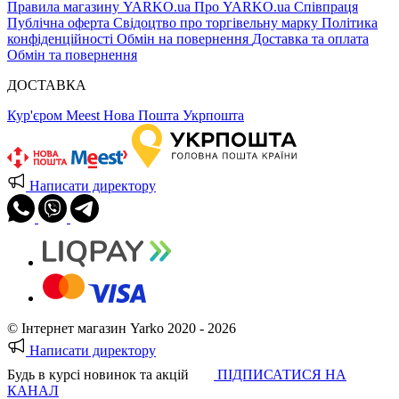
Правила магазину YARKO.ua
Про YARKO.ua
Співпраця
Публічна оферта
Свідоцтво про торгівельну марку
Політика
конфіденційності
Обмін на повернення
Доставка та оплата
Обмін та повернення
ДОСТАВКА
Кур'єром Meest
Нова Пошта
Укрпошта
Написати директору
© Інтернет магазин Yarko 2020 - 2026
Написати директору
Будь в курсі новинок та акцій
ПІДПИСАТИСЯ НА
КАНАЛ