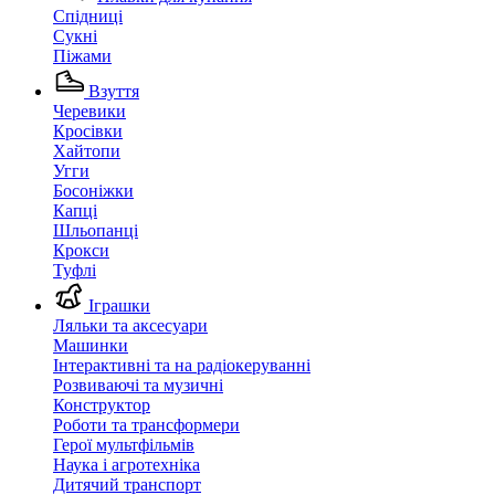
Спідниці
Сукні
Піжами
Взуття
Черевики
Кросівки
Хайтопи
Угги
Босоніжки
Капці
Шльопанці
Крокси
Туфлі
Іграшки
Ляльки та аксесуари
Машинки
Інтерактивні та на радіокеруванні
Розвиваючі та музичні
Конструктор
Роботи та трансформери
Герої мультфільмів
Наука і агротехніка
Дитячий транспорт