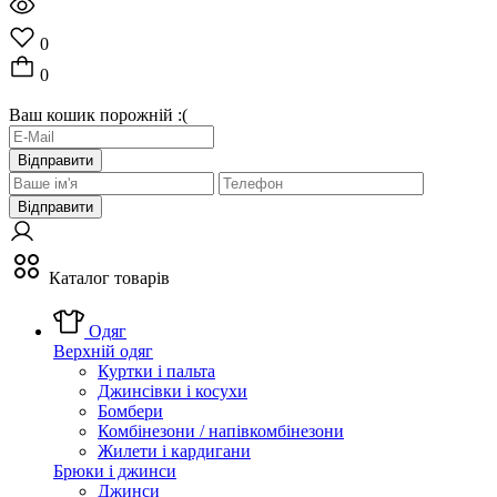
0
0
Ваш кошик порожній :(
Відправити
Відправити
Каталог товарів
Одяг
Верхній одяг
Куртки і пальта
Джинсівки і косухи
Бомбери
Комбінезони / напівкомбінезони
Жилети і кардигани
Брюки і джинси
Джинси