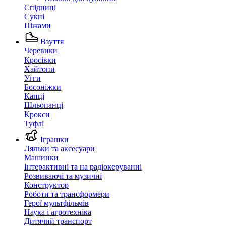
Спідниці
Сукні
Піжами
Взуття
Черевики
Кросівки
Хайтопи
Угги
Босоніжки
Капці
Шльопанці
Крокси
Туфлі
Іграшки
Ляльки та аксесуари
Машинки
Інтерактивні та на радіокеруванні
Розвиваючі та музичні
Конструктор
Роботи та трансформери
Герої мультфільмів
Наука і агротехніка
Дитячий транспорт