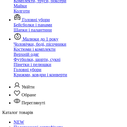
Комплекти, труси, боксери
Майки
Колготи
Головні убори
Бейсболки і панами
Шапки і палантини
Малюки до 1 року
Чоловічки, боді, пісочники
Костюми і комплекти
Верхній одяг
Футболки, шорти, сукні
Пінетки і пелюшки
Головні убори
Крижми, ковдри і конверти
Увійти
Обране
Переглянуті
Каталог товарів
NEW