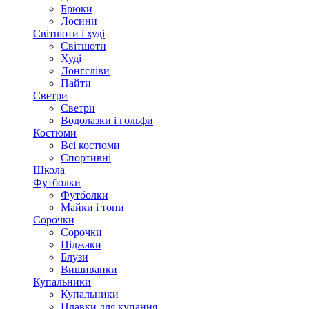
Брюки
Лосини
Світшоти і худі
Світшоти
Худі
Лонгсліви
Пайти
Светри
Светри
Водолазки і гольфи
Костюми
Всі костюми
Спортивні
Школа
Футболки
Футболки
Майки і топи
Сорочки
Сорочки
Піджаки
Блузи
Вишиванки
Купальники
Купальники
Плавки для купання