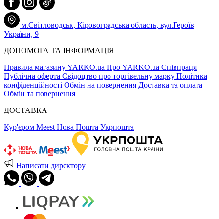
м.Світловодськ, Кіровоградська область, вул.Героїв
України, 9
ДОПОМОГА ТА ІНФОРМАЦІЯ
Правила магазину YARKO.ua
Про YARKO.ua
Співпраця
Публічна оферта
Свідоцтво про торгівельну марку
Політика
конфіденційності
Обмін на повернення
Доставка та оплата
Обмін та повернення
ДОСТАВКА
Кур'єром Meest
Нова Пошта
Укрпошта
Написати директору