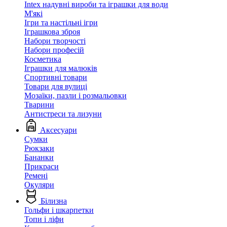
Intex надувні вироби та іграшки для води
М'які
Ігри та настільні ігри
Іграшкова зброя
Набори творчості
Набори професій
Косметика
Іграшки для малюків
Спортивні товари
Товари для вулиці
Мозаїки, пазли і розмальовки
Тварини
Антистреси та лизуни
Аксесуари
Сумки
Рюкзаки
Бананки
Прикраси
Ремені
Окуляри
Білизна
Гольфи і шкарпетки
Топи і ліфи