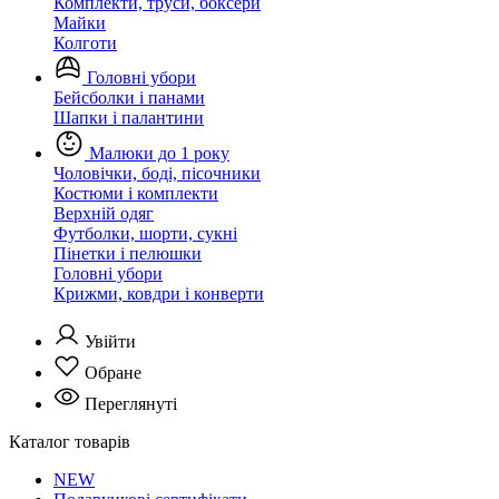
Комплекти, труси, боксери
Майки
Колготи
Головні убори
Бейсболки і панами
Шапки і палантини
Малюки до 1 року
Чоловічки, боді, пісочники
Костюми і комплекти
Верхній одяг
Футболки, шорти, сукні
Пінетки і пелюшки
Головні убори
Крижми, ковдри і конверти
Увійти
Обране
Переглянуті
Каталог товарів
NEW