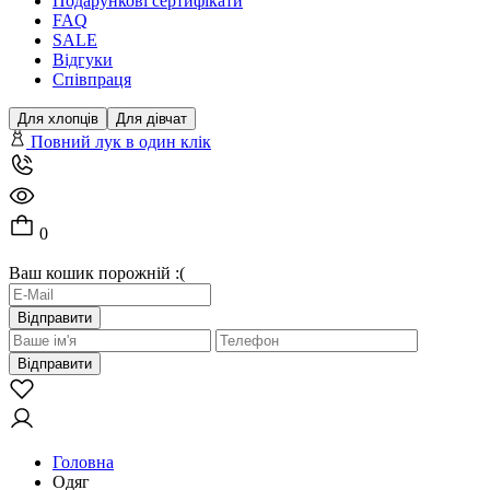
Подарункові сертифікати
FAQ
SALE
Відгуки
Співпраця
Для хлопців
Для дівчат
Повний лук в один клік
0
Ваш кошик порожній :(
Відправити
Відправити
Головна
Одяг