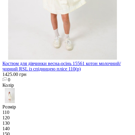
Костюм для дівчинки весна-осінь 15561 котон молочний/
чорний RSL із спідницею плісе 110(р)
1425.00 грн
0
Колір
Розмір
110
120
130
140
150