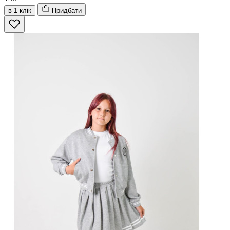
в 1 клік
Придбати