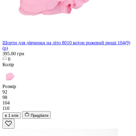
Шорти для дівчинки на літо 8010 котон рожевий рюші 104(9)
(р)
395.00 грн
0
Колір
Розмір
92
98
104
110
в 1 клік
Придбати