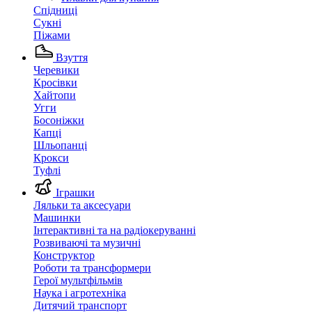
Спідниці
Сукні
Піжами
Взуття
Черевики
Кросівки
Хайтопи
Угги
Босоніжки
Капці
Шльопанці
Крокси
Туфлі
Іграшки
Ляльки та аксесуари
Машинки
Інтерактивні та на радіокеруванні
Розвиваючі та музичні
Конструктор
Роботи та трансформери
Герої мультфільмів
Наука і агротехніка
Дитячий транспорт