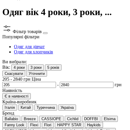
Одяг вік 4 роки, 3 роки, ...
Фільтр товарів
Популярні фільтри
Одяг для дівчат
Одяг для хлопчиків
Ви вибрали:
Вік:
4 роки
3 роки
5 років
Скасувати
Уточнити
205
-
2840
грн
Ціна
-
грн
Наявність
Є в наявності
Країна-виробник
Італія
Китай
Туреччина
Україна
Бренд
Ballabio
Breeze
CASSIOPE
Cichlid
DOFFBI
Elsima
Fanny Look
Flexi
Flori
HAPPY STAR
Haykids