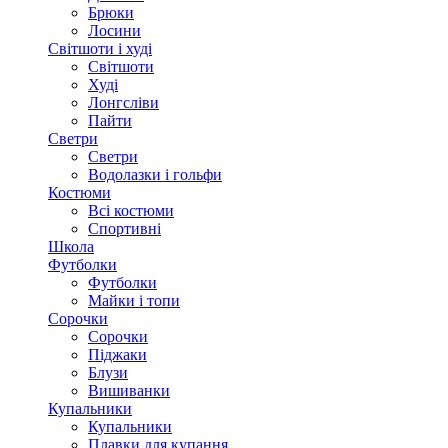
Брюки
Лосини
Світшоти і худі
Світшоти
Худі
Лонгсліви
Пайти
Светри
Светри
Водолазки і гольфи
Костюми
Всі костюми
Спортивні
Школа
Футболки
Футболки
Майки і топи
Сорочки
Сорочки
Піджаки
Блузи
Вишиванки
Купальники
Купальники
Плавки для купання