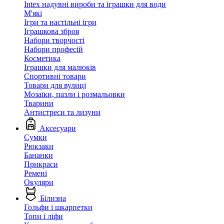
Intex надувні вироби та іграшки для води
М'які
Ігри та настільні ігри
Іграшкова зброя
Набори творчості
Набори професій
Косметика
Іграшки для малюків
Спортивні товари
Товари для вулиці
Мозаїки, пазли і розмальовки
Тварини
Антистреси та лизуни
Аксесуари
Сумки
Рюкзаки
Бананки
Прикраси
Ремені
Окуляри
Білизна
Гольфи і шкарпетки
Топи і ліфи