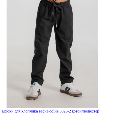
Брюки для хлопчика весна-осінь 5026-2 котон/поліестер