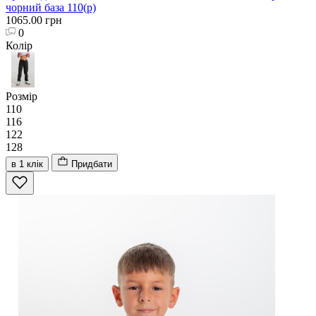
чорний база 110(р)
1065.00 грн
0
Колір
Розмір
110
116
122
128
в 1 клік
Придбати