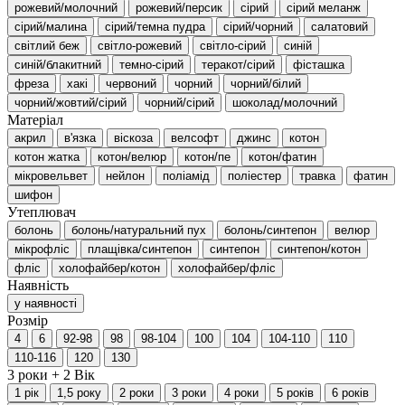
рожевий/молочний
рожевий/персик
сірий
сірий меланж
сірий/малина
сірий/темна пудра
сірий/чорний
салатовий
світлий беж
світло-рожевий
світло-сірий
синій
синій/блакитний
темно-сірий
теракот/сірий
фісташка
фреза
хакі
червоний
чорний
чорний/білий
чорний/жовтий/сірий
чорний/сірий
шоколад/молочний
Матеріал
акрил
в'язка
віскоза
велсофт
джинс
котон
котон жатка
котон/велюр
котон/пе
котон/фатин
мікровельвет
нейлон
поліамід
поліестер
травка
фатин
шифон
Утеплювач
болонь
болонь/натуральний пух
болонь/синтепон
велюр
мікрофліс
плащівка/синтепон
синтепон
синтепон/котон
фліс
холофайбер/котон
холофайбер/фліс
Наявність
у наявності
Розмір
4
6
92-98
98
98-104
100
104
104-110
110
110-116
120
130
3 роки +
2
Вік
1 рік
1,5 року
2 роки
3 роки
4 роки
5 років
6 років