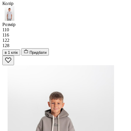
Колір
Розмір
110
116
122
128
в 1 клік
Придбати