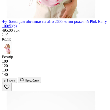
Футболка для дівчинки на літо 2606 котон рожевий Pink Berry
100(5)(р)
495.00 грн
0
Колір
Розмір
100
120
130
140
в 1 клік
Придбати