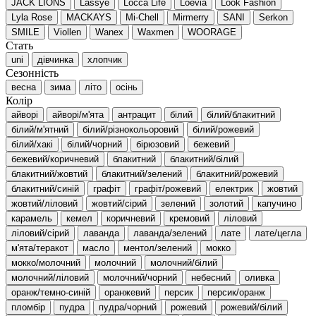
JACK LIONS
Lassye
Locca Life
Loevia
Look Fashion
Lyla Rose
MACKAYS
Mi-Chell
Mirmerry
SANI
Serkon
SMILE
Viollen
Wanex
Waxmen
WOORAGE
Стать
uni
дівчинка
хлопчик
Сезонність
весна
зима
літо
осінь
Колір
айворі
айворі/м'ята
антрацит
білий
білий/блакитний
білий/м'ятний
білий/різнокольоровий
білий/рожевий
білий/хакі
білий/чорний
бірюзовий
бежевий
бежевий/коричневий
блакитний
блакитний/білий
блакитний/жовтий
блакитний/зелений
блакитний/рожевий
блакитний/синій
графіт
графіт/рожевий
електрик
жовтий
жовтий/ліловий
жовтий/сірий
зелений
золотий
капучино
карамель
кемел
коричневий
кремовий
ліловий
ліловий/сірий
лаванда
лаванда/зелений
лате
лате/цегла
м'ята/теракот
масло
ментол/зелений
мокко
мокко/молочний
молочний
молочний/білий
молочний/ліловий
молочний/чорний
небесний
оливка
оранж/темно-синій
оранжевий
персик
персик/оранж
пломбір
пудра
пудра/чорний
рожевий
рожевий/білий