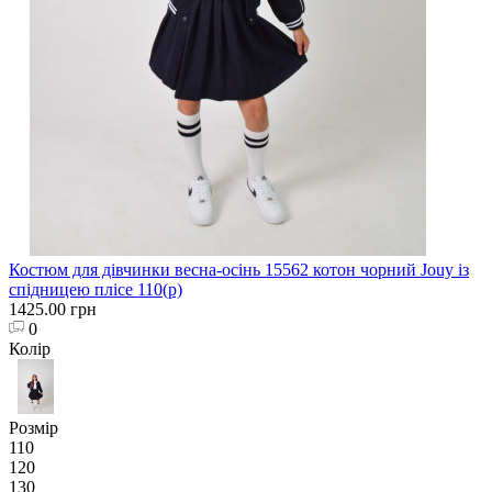
Костюм для дівчинки весна-осінь 15562 котон чорний Jouy із
спідницею плісе 110(р)
1425.00 грн
0
Колір
Розмір
110
120
130