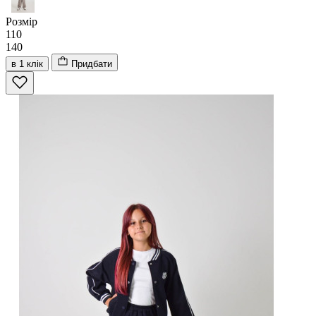
Розмір
110
140
в 1 клік
Придбати