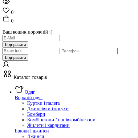
0
0
Ваш кошик порожній :(
Відправити
Відправити
Каталог товарів
Одяг
Верхній одяг
Куртки і пальта
Джинсівки і косухи
Бомбери
Комбінезони / напівкомбінезони
Жилети і кардигани
Брюки і джинси
Джинси