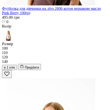
Футболка для дівчинки на літо 2606 котон вершкове масло
Pink Berry 100(р)
495.00 грн
0
Колір
Розмір
100
110
120
140
в 1 клік
Придбати