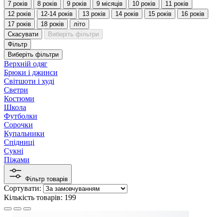
7 років
8 років
9 років
9 місяців
10 років
11 років
12 років
12-14 років
13 років
14 років
15 років
16 років
17 років
18 років
літо
Скасувати
Виберіть фільтри
Фільтр
Виберіть фільтри
Верхній одяг
Брюки і джинси
Світшоти і худі
Светри
Костюми
Школа
Футболки
Сорочки
Купальники
Спідниці
Сукні
Піжами
Фільтр товарів
Сортувати:
Кількість товарів: 199