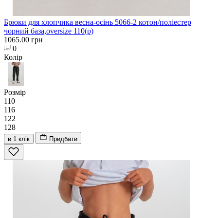
Брюки для хлопчика весна-осінь 5066-2 котон/поліестер
чорний база,oversize 110(р)
1065.00 грн
0
Колір
Розмір
110
116
122
128
в 1 клік
Придбати