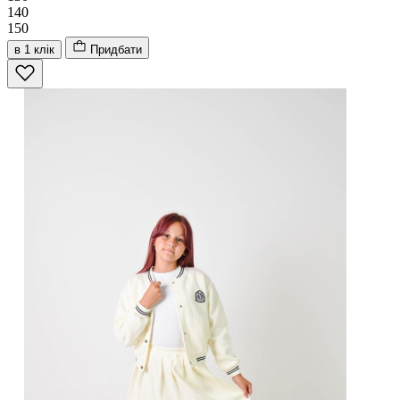
140
150
в 1 клік
Придбати