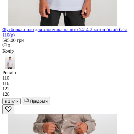
Футболка-поло для хлопчика на літо 5414-2 котон білий база
110(р)
595.00 грн
0
Колір
Розмір
110
116
122
128
в 1 клік
Придбати