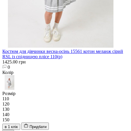
Костюм для дівчинки весна-осінь 15561 котон меланж сірий
RSL із спідницею плісе 110(р)
1425.00 грн
0
Колір
Розмір
110
120
130
140
150
в 1 клік
Придбати